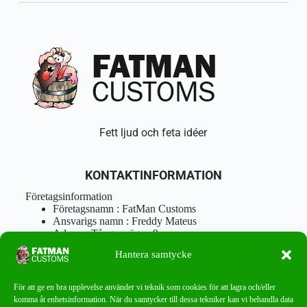
Fett ljud och feta idéer
KONTAKTINFORMATION
Företagsinformation
Företagsnamn : FatMan Customs
Ansvarigs namn : Freddy Mateus
Adress : Tångenvägen 9
Postnr : 417 46 Göteborg
Hantera samtycke
Tel : 0762919666
Orgnr : 870310-5018
info@fatmancustoms.se
För att ge en bra upplevelse använder vi teknik som cookies för att lagra och/eller
Mån – Fre 10:00 – 18:00
komma åt enhetsinformation. När du samtycker till dessa tekniker kan vi behandla data