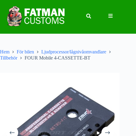
Hem
För bilen
Ljudprocessor/lågnivåomvandlare
Tillbehör
FOUR Mobile 4-CASSETTE-BT