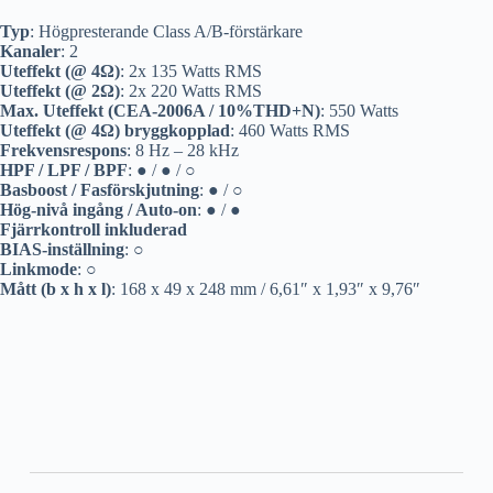
Typ
: Högpresterande Class A/B-förstärkare
Kanaler
: 2
Uteffekt (@ 4Ω)
: 2x 135 Watts RMS
Uteffekt (@ 2Ω)
: 2x 220 Watts RMS
Max. Uteffekt (CEA-2006A / 10%THD+N)
: 550 Watts
Uteffekt (@ 4Ω) bryggkopplad
: 460 Watts RMS
Frekvensrespons
: 8 Hz – 28 kHz
HPF / LPF / BPF
: ● / ● / ○
Basboost / Fasförskjutning
: ● / ○
Hög-nivå ingång / Auto-on
: ● / ●
Fjärrkontroll inkluderad
BIAS-inställning
: ○
Linkmode
: ○
Mått (b x h x l)
: 168 x 49 x 248 mm / 6,61″ x 1,93″ x 9,76″