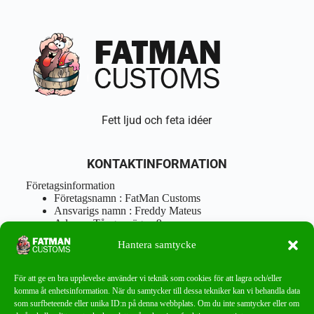
Fett ljud och feta idéer
KONTAKTINFORMATION
Företagsinformation
Företagsnamn : FatMan Customs
Ansvarigs namn : Freddy Mateus
Adress : Tångenvägen 9
Postnr : 417 46 Göteborg
Hantera samtycke
Tel : 0762919666
Orgnr : 870310-5018
info@fatmancustoms.se
För att ge en bra upplevelse använder vi teknik som cookies för att lagra och/eller
Mån – Fre 10:00 – 18:00
komma åt enhetsinformation. När du samtycker till dessa tekniker kan vi behandla data
Lör -11:00 – 15:00
som surfbeteende eller unika ID:n på denna webbplats. Om du inte samtycker eller om