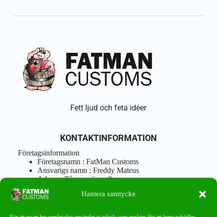
Fett ljud och feta idéer
KONTAKTINFORMATION
Företagsinformation
Företagsnamn : FatMan Customs
Ansvarigs namn : Freddy Mateus
Adress : Tångenvägen 9
Postnr : 417 46 Göteborg
Hantera samtycke
Tel : 0762919666
Orgnr : 870310-5018
info@fatmancustoms.se