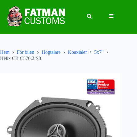
Hem
För bilen
Högtalare
Koaxialer
5x7"
Helix CB C570.2-S3