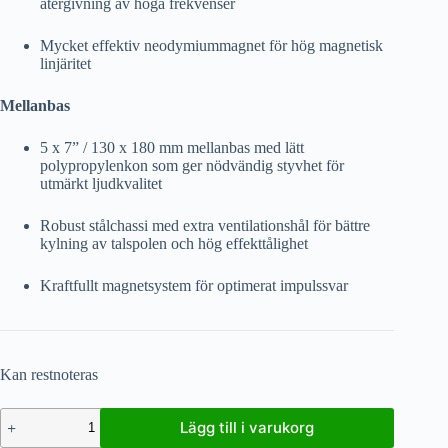
återgivning av höga frekvenser
Mycket effektiv neodymiummagnet för hög magnetisk
linjäritet
Mellanbas
5 x 7” / 130 x 180 mm mellanbas med lätt
polypropylenkon som ger nödvändig styvhet för
utmärkt ljudkvalitet
Robust stålchassi med extra ventilationshål för bättre
kylning av talspolen och hög effekttålighet
Kraftfullt magnetsystem för optimerat impulssvar
Kan restnoteras
Lägg till i varukorg