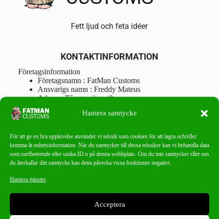
Fett ljud och feta idéer
KONTAKTINFORMATION
Företagsinformation
Företagsnamn : FatMan Customs
Ansvarigs namn : Freddy Mateus
Adress : Tångenvägen 9
Postnr : 417 46 Göteborg
Hantera samtycke
Tel : 0762919666
Orgnr : 870310-5018
info@fatmancustoms.se
För att ge en bra upplevelse använder vi teknik som cookies för att lagra och/eller
Mån – Fre 10:00 – 18:00
komma åt enhetsinformation. När du samtycker till dessa tekniker kan vi behandla data
Lör -11:00 – 15:00
som surfbeteende eller unika ID:n på denna webbplats. Om du inte samtycker eller om
du återkallar ditt samtycke kan detta påverka vissa funktioner negativt.
Nyhetsbrev
Hantera tjänster
Missa aldrig ett bra erbjudande!
Acceptera