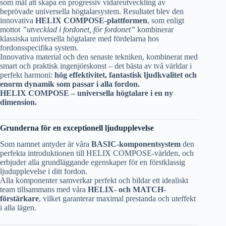
som mål att skapa en progressiv vidareutveckling av
beprövade universella högtalarsystem. Resultatet blev den
innovativa
HELIX COMPOSE-plattformen
, som enligt
mottot
”utvecklad i fordonet, för fordonet”
kombinerar
klassiska universella högtalare med fördelarna hos
fordonsspecifika system.
Innovativa material och den senaste tekniken, kombinerat med
smart och praktisk ingenjörskonst – det bästa av två världar i
perfekt harmoni:
hög effektivitet, fantastisk ljudkvalitet och
enorm dynamik som passar i alla fordon.
HELIX COMPOSE – universella högtalare i en ny
dimension.
Grunderna för en exceptionell ljudupplevelse
Som namnet antyder är våra
BASIC-komponentsystem
den
perfekta introduktionen till HELIX COMPOSE-världen, och
erbjuder alla grundläggande egenskaper för en förstklassig
ljudupplevelse i ditt fordon.
Alla komponenter samverkar perfekt och bildar ett idealiskt
team tillsammans med våra
HELIX- och MATCH-
förstärkare
, vilket garanterar maximal prestanda och uteffekt
i alla lägen.