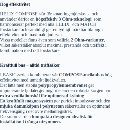
Hög effektivitet
HELIX COMPOSE står för smart ingenjörskonst och
använder därför en
högeffektiv 3 Ohm-teknologi
, som
harmoniserar perfekt med alla HELIX- och MATCH-
förstärkare och samtidigt ger en tydligt märkbar ökning i
effektivitet och maximalt ljudtryck.
Vissa modeller finns även som
valfria 2 Ohm-varianter
,
vilket säkerställer absolut maximal prestanda och uteffekt i
kombination med rätt förstärkare.
Kraftfull bas – alltid träffsäker
I BASIC-serien kombinerar vår
COMPOSE-mellanbas
hög
effektivitet med utmärkt ljudkvalitet.
Det lätta men stabila
polypropylenmembranet
ger
imponerande ljudåtergivning, medan den robusta korgen har
extra ventilationshål för optimerad kylning
.
Ett
kraftfullt magnetsystem
ger perfekt impulssvar och den
mjuka dammkåpan i polyuretan
säkerställer en optimerad
frekvensgång i det övre mellanregistret.
Dessutom är den
kompakta designen idealisk för
installation i trånga utrymmen.