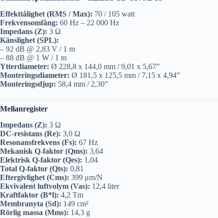
Effekttålighet (RMS / Max):
70 / 105 watt
Frekvensomfång:
60 Hz – 22 000 Hz
Impedans (Z):
3 Ω
Känslighet (SPL):
– 92 dB @ 2,83 V / 1 m
– 88 dB @ 1 W / 1 m
Ytterdiameter:
Ø 228,8 x 144,0 mm / 9,01 x 5,67”
Monteringsdiameter:
Ø 181,5 x 125,5 mm / 7,15 x 4,94”
Monteringsdjup:
58,4 mm / 2,30”
Mellanregister
Impedans (Z):
3 Ω
DC-resistans (Re):
3,0 Ω
Resonansfrekvens (Fs):
67 Hz
Mekanisk Q-faktor (Qms):
3,64
Elektrisk Q-faktor (Qes):
1,04
Total Q-faktor (Qts):
0,81
Eftergivlighet (Cms):
399 μm/N
Ekvivalent luftvolym (Vas):
12,4 liter
Kraftfaktor (B*l):
4,2 Tm
Membranyta (Sd):
149 cm²
Rörlig massa (Mms):
14,3 g