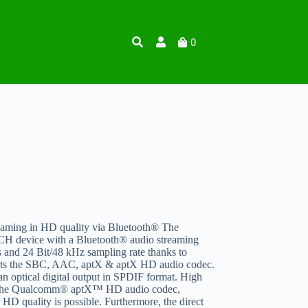
0
ing in HD quality via Bluetooth® The
H device with a Bluetooth® audio streaming
s and 24 Bit/48 kHz sampling rate thanks to
ts the SBC, AAC, aptX & aptX HD audio codec.
an optical digital output in SPDIF format. High
of the Qualcomm® aptX™ HD audio codec,
 HD quality is possible. Furthermore, the direct