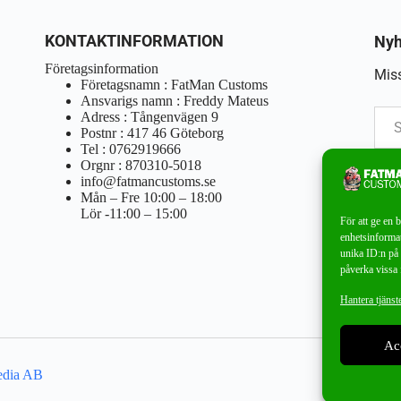
KONTAKTINFORMATION
Nyh
Företagsinformation
Miss
Företagsnamn : FatMan Customs
Ansvarigs namn : Freddy Mateus
Adress : Tångenvägen 9
Postnr : 417 46 Göteborg
Tel : 0762919666
Orgnr : 870310-5018
info@fatmancustoms.se
Mån – Fre 10:00 – 18:00
Lör -11:00 – 15:00
För att ge en 
enhetsinformat
unika ID:n på 
påverka vissa 
Hantera tjänst
Ac
edia AB