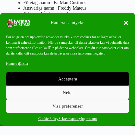
Företagsnamn : FatMan Customs
Ansvarigs namn : Freddy Mateus
Adress : Tångenvägen 9
Postnr : 417 46 Göteborg
Hantera samtycke
Tel : 0762919666
Orgnr : 870310-5018
info@fatmancustoms.se
För att ge en bra upplevelse använder vi teknik som cookies för att lagra och/eller
Mån – Fre 10:00 – 18:00
komma åt enhetsinformation. När du samtycker till dessa tekniker kan vi behandla data
Lör -11:00 – 15:00
som surfbeteende eller unika ID:n på denna webbplats. Om du inte samtycker eller om
du återkallar ditt samtycke kan detta påverka vissa funktioner negativt.
Nyhetsbrev
Hantera tjänster
Missa aldrig ett bra erbjudande!
Acceptera
PRENUMERERA
Neka
Visa preferenser
0
Helix
×
Cookie Policy
Sekretesspolicy
Impressum
Ångra ditt köp