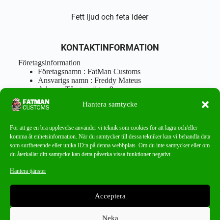
Fett ljud och feta idéer
KONTAKTINFORMATION
Företagsinformation
Företagsnamn : FatMan Customs
Ansvarigs namn : Freddy Mateus
Adress : Tångenvägen 9
Postnr : 417 46 Göteborg
Hantera samtycke
Tel : 0762919666
Orgnr : 870310-5018
info@fatmancustoms.se
För att ge en bra upplevelse använder vi teknik som cookies för att lagra och/eller
Mån – Fre 10:00 – 18:00
komma åt enhetsinformation. När du samtycker till dessa tekniker kan vi behandla data
Lör -11:00 – 15:00
som surfbeteende eller unika ID:n på denna webbplats. Om du inte samtycker eller om
du återkallar ditt samtycke kan detta påverka vissa funktioner negativt.
Nyhetsbrev
Hantera tjänster
Missa aldrig ett bra erbjudande!
Acceptera
PRENUMERERA
Neka