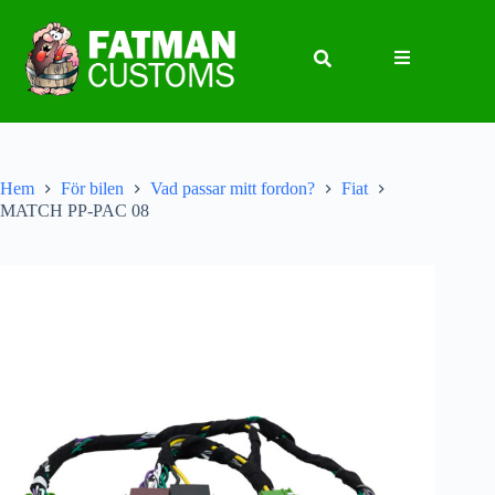
Hem
För bilen
Vad passar mitt fordon?
Fiat
MATCH PP-PAC 08