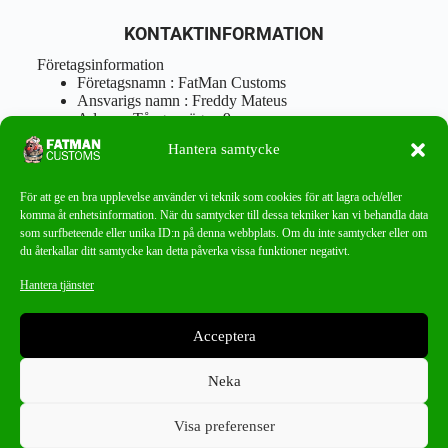
KONTAKTINFORMATION
Företagsinformation
Företagsnamn : FatMan Customs
Ansvarigs namn : Freddy Mateus
Adress : Tångenvägen 9
Postnr : 417 46 Göteborg
Hantera samtycke
Tel : 0762919666
Orgnr : 870310-5018
info@fatmancustoms.se
För att ge en bra upplevelse använder vi teknik som cookies för att lagra och/eller
Mån – Fre 10:00 – 18:00
komma åt enhetsinformation. När du samtycker till dessa tekniker kan vi behandla data
Lör -11:00 – 15:00
som surfbeteende eller unika ID:n på denna webbplats. Om du inte samtycker eller om
du återkallar ditt samtycke kan detta påverka vissa funktioner negativt.
Nyhetsbrev
Hantera tjänster
Missa aldrig ett bra erbjudande!
Acceptera
PRENUMERERA
Neka
Visa preferenser