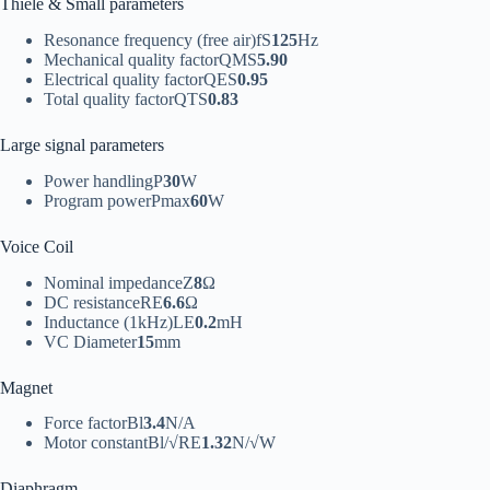
Thiele & Small parameters
Resonance frequency (free air)
f
S
125
Hz
Mechanical quality factor
Q
MS
5.90
Electrical quality factor
Q
ES
0.95
Total quality factor
Q
TS
0.83
Large signal parameters
Power handling
P
30
W
Program power
P
max
60
W
Voice Coil
Nominal impedance
Z
8
Ω
DC resistance
R
E
6.6
Ω
Inductance (1kHz)
L
E
0.2
mH
VC Diameter
15
mm
Magnet
Force factor
Bl
3.4
N/A
Motor constant
Bl/√R
E
1.32
N/√W
Diaphragm