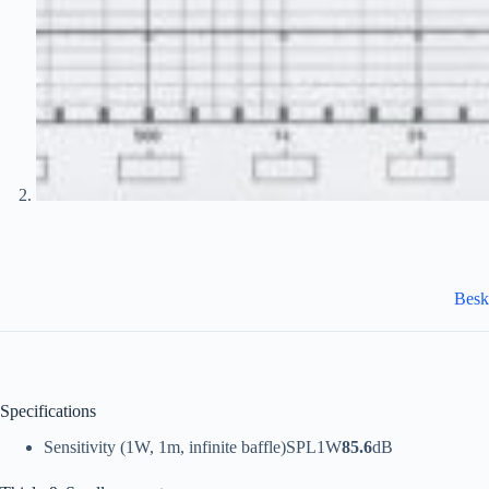
Besk
Specifications
Sensitivity (1W, 1m, infinite baffle)
SPL
1W
85.6
dB