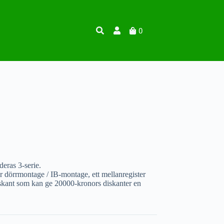
0
deras 3-serie.
r dörrmontage / IB-montage, ett mellanregister
iskant som kan ge 20000-kronors diskanter en