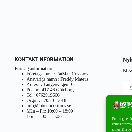
KONTAKTINFORMATION
Nyh
Företagsinformation
Miss
Företagsnamn : FatMan Customs
Ansvarigs namn : Freddy Mateus
Adress : Tångenvägen 9
Postnr : 417 46 Göteborg
Tel : 0762919666
Orgnr : 870310-5018
info@fatmancustoms.se
Mån – Fre 10:00 – 18:00
Lör -11:00 – 15:00
För att ge en 
enhetsinformat
unika ID:n på 