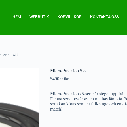
HEM
WEBBUTIK
KÖPVILLKOR
KONTAKTA OSS
cision 5.8
Micro-Precision 5.8
5490.00
kr
Micro-Precisions 5-serie är steget upp från 
Denna serie består av en midbas lämplig fö
som kan köras som ett full-range och en d
match!