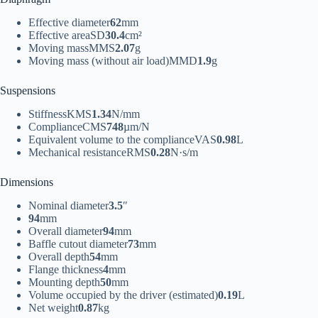
Effective diameter
62
mm
Effective area
S
D
30.4
cm²
Moving mass
M
MS
2.07
g
Moving mass (without air load)
M
MD
1.9
g
Suspensions
Stiffness
K
MS
1.34
N/mm
Compliance
C
MS
748
µm/N
Equivalent volume to the compliance
V
AS
0.98
L
Mechanical resistance
R
MS
0.28
N·s/m
Dimensions
Nominal diameter
3.5
″
94
mm
Overall diameter
94
mm
Baffle cutout diameter
73
mm
Overall depth
54
mm
Flange thickness
4
mm
Mounting depth
50
mm
Volume occupied by the driver (estimated)
0.19
L
Net weight
0.87
kg