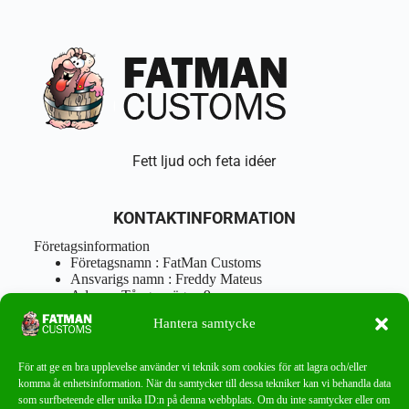
Fett ljud och feta idéer
KONTAKTINFORMATION
Företagsinformation
Företagsnamn : FatMan Customs
Ansvarigs namn : Freddy Mateus
Adress : Tångenvägen 9
Postnr : 417 46 Göteborg
Hantera samtycke
Tel : 0762919666
Orgnr : 870310-5018
info@fatmancustoms.se
För att ge en bra upplevelse använder vi teknik som cookies för att lagra och/eller
Mån – Fre 10:00 – 18:00
komma åt enhetsinformation. När du samtycker till dessa tekniker kan vi behandla data
Lör -11:00 – 15:00
som surfbeteende eller unika ID:n på denna webbplats. Om du inte samtycker eller om