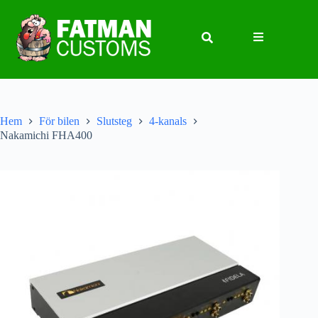
Hem
För bilen
Slutsteg
4-kanals
Nakamichi FHA400