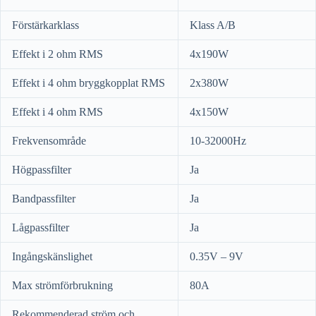
Förstärkarklass
Klass A/B
Effekt i 2 ohm RMS
4x190W
Effekt i 4 ohm bryggkopplat RMS
2x380W
Effekt i 4 ohm RMS
4x150W
Frekvensområde
10-32000Hz
Högpassfilter
Ja
Bandpassfilter
Ja
Lågpassfilter
Ja
Ingångskänslighet
0.35V – 9V
Max strömförbrukning
80A
Rekommenderad ström och