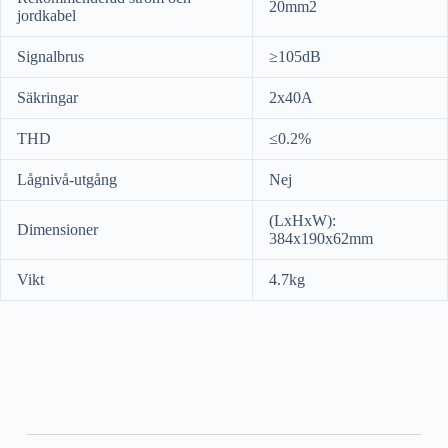
20mm2
jordkabel
Signalbrus
≥105dB
Säkringar
2x40A
THD
≤0.2%
Lågnivå-utgång
Nej
(LxHxW):
Dimensioner
384x190x62mm
Vikt
4.7kg