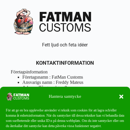
Fett ljud och feta idéer
KONTAKTINFORMATION
Företagsinformation
Företagsnamn : FatMan Customs
Ansvarigs namn : Freddy Mateus
Adress : Tångenvägen 9
Postnr : 417 46 Göteborg
Hantera samtycke
Tel : 0762919666
Orgnr : 870310-5018
info@fatmancustoms.se
För att ge en bra upplevelse använder vi teknik som cookies för att lagra och/eller
Mån – Fre 10:00 – 18:00
komma åt enhetsinformation. När du samtycker till dessa tekniker kan vi behandla data
Lör -11:00 – 15:00
som surfbeteende eller unika ID:n på denna webbplats. Om du inte samtycker eller om
du återkallar ditt samtycke kan detta påverka vissa funktioner negativt.