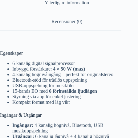
Ytterligare information
Recensioner (0)
Egenskaper
6-kanalig digital signalprocessor
Inbyggd förstärkare:
4 × 50 W (max)
4-kanalig högnivåingång – perfekt för originalstereo
Bluetooth-stöd för trådlös uppspelning
USB-uppspelning för musikfiler
15-bands EQ med
6 förinställda ljudlägen
Styrning via app för enkel justering
Kompakt format med låg vikt
Ingångar & Utgångar
Ingångar:
4-kanalig högnivå, Bluetooth, USB-
musikuppspelning
Utgångar:
6-kanalig lågnivå + 4-kanalig högnivå