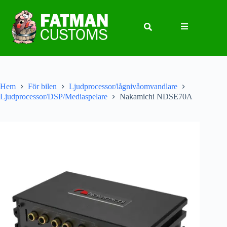
Hem
För bilen
Ljudprocessor/lågnivåomvandlare
Ljudprocessor/DSP/Mediaspelare
Nakamichi NDSE70A