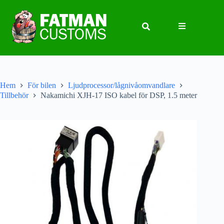
Hem
För bilen
Ljudprocessor/lågnivåomvandlare
Tillbehör
Nakamichi XJH-17 ISO kabel för DSP, 1.5 meter