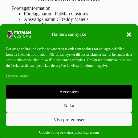
Företagsinformation
Företagsnamn : FatMan Customs
Ansvarigs namn : Freddy Mateus
Adress : Tångenvägen 9
Postnr : 417 46 Göteborg
Hantera samtycke
Tel : 0762919666
Orgnr : 870310-5018
info@fatmancustoms.se
För att ge en bra upplevelse använder vi teknik som cookies för att lagra och/eller
Mån – Fre 10:00 – 18:00
komma åt enhetsinformation. När du samtycker till dessa tekniker kan vi behandla data
Lör -11:00 – 15:00
som surfbeteende eller unika ID:n på denna webbplats. Om du inte samtycker eller om
du återkallar ditt samtycke kan detta påverka vissa funktioner negativt.
Nyhetsbrev
Hantera tjänster
Missa aldrig ett bra erbjudande!
Acceptera
PRENUMERERA
Neka
Visa preferenser
0
Nakamichi
×
Cookie Policy
Sekretesspolicy
Impressum