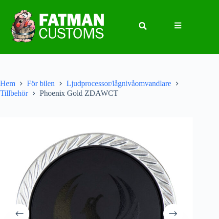
Hem
För bilen
Ljudprocessor/lågnivåomvandlare
Tillbehör
Phoenix Gold ZDAWCT