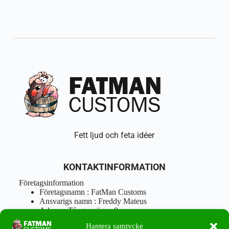
Fett ljud och feta idéer
KONTAKTINFORMATION
Företagsinformation
Företagsnamn : FatMan Customs
Ansvarigs namn : Freddy Mateus
Adress : Tångenvägen 9
Postnr : 417 46 Göteborg
Hantera samtycke
Tel : 0762919666