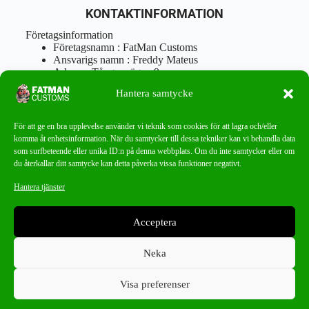
KONTAKTINFORMATION
Företagsinformation
Företagsnamn : FatMan Customs
Ansvarigs namn : Freddy Mateus
Adress : Tångenvägen 9
Postnr : 417 46 Göteborg
Hantera samtycke
Tel : 0762919666
Orgnr : 870310-5018
info@fatmancustoms.se
För att ge en bra upplevelse använder vi teknik som cookies för att lagra och/eller
Mån – Fre 10:00 – 18:00
komma åt enhetsinformation. När du samtycker till dessa tekniker kan vi behandla data
Lör -11:00 – 15:00
som surfbeteende eller unika ID:n på denna webbplats. Om du inte samtycker eller om
du återkallar ditt samtycke kan detta påverka vissa funktioner negativt.
Nyhetsbrev
Hantera tjänster
Missa aldrig ett bra erbjudande!
Acceptera
PRENUMERERA
Neka
Visa preferenser
0
Phoenix Gold
×