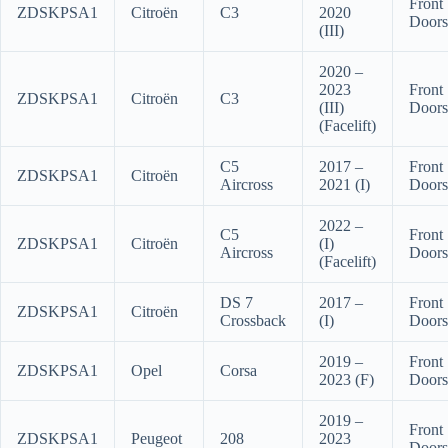
Front
ZDSKPSA1
Citroën
C3
2020
Doors
(III)
2020 –
2023
Front
ZDSKPSA1
Citroën
C3
(III)
Doors
(Facelift)
C5
2017 –
Front
ZDSKPSA1
Citroën
Aircross
2021 (I)
Doors
2022 –
C5
Front
ZDSKPSA1
Citroën
(I)
Aircross
Doors
(Facelift)
DS 7
2017 –
Front
ZDSKPSA1
Citroën
Crossback
(I)
Doors
2019 –
Front
ZDSKPSA1
Opel
Corsa
2023 (F)
Doors
2019 –
Front
ZDSKPSA1
Peugeot
208
2023
Doors