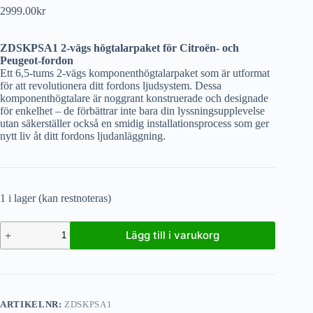
2999.00
kr
ZDSKPSA1 2-vägs högtalarpaket för Citroën- och
Peugeot-fordon
Ett 6,5-tums 2-vägs komponenthögtalarpaket som är utformat
för att revolutionera ditt fordons ljudsystem. Dessa
komponenthögtalare är noggrant konstruerade och designade
för enkelhet – de förbättrar inte bara din lyssningsupplevelse
utan säkerställer också en smidig installationsprocess som ger
nytt liv åt ditt fordons ljudanläggning.
1 i lager (kan restnoteras)
Lägg till i varukorg
ARTIKELNR:
ZDSKPSA1