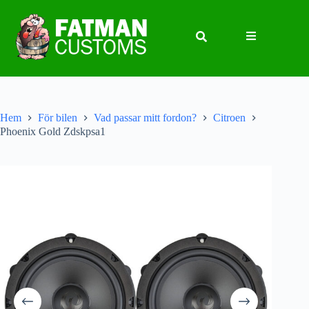
Hem
För bilen
Vad passar mitt fordon?
Citroen
Phoenix Gold Zdskpsa1