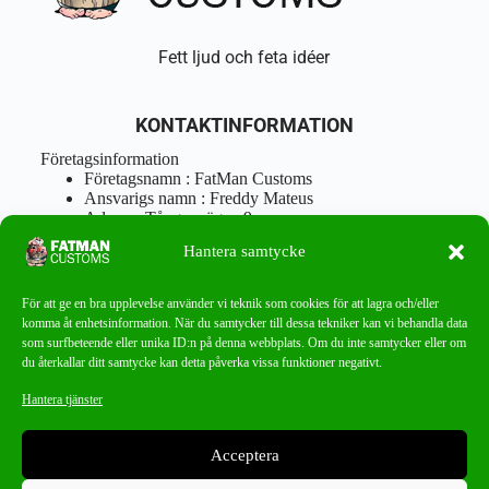
Fett ljud och feta idéer
KONTAKTINFORMATION
Företagsinformation
Företagsnamn : FatMan Customs
Ansvarigs namn : Freddy Mateus
Adress : Tångenvägen 9
Postnr : 417 46 Göteborg
Hantera samtycke
Tel : 0762919666
Orgnr : 870310-5018
info@fatmancustoms.se
För att ge en bra upplevelse använder vi teknik som cookies för att lagra och/eller
Mån – Fre 10:00 – 18:00
komma åt enhetsinformation. När du samtycker till dessa tekniker kan vi behandla data
Lör -11:00 – 15:00
som surfbeteende eller unika ID:n på denna webbplats. Om du inte samtycker eller om
du återkallar ditt samtycke kan detta påverka vissa funktioner negativt.
Nyhetsbrev
Hantera tjänster
Missa aldrig ett bra erbjudande!
Acceptera