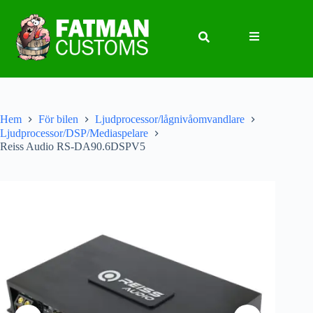
Hem
För bilen
Ljudprocessor/lågnivåomvandlare
Ljudprocessor/DSP/Mediaspelare
Reiss Audio RS-DA90.6DSPV5