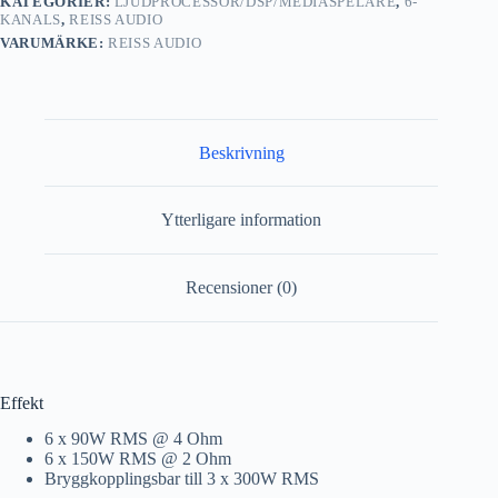
KATEGORIER:
LJUDPROCESSOR/DSP/MEDIASPELARE
,
6-
KANALS
,
REISS AUDIO
VARUMÄRKE:
REISS AUDIO
Beskrivning
Ytterligare information
Recensioner (0)
Effekt
6 x 90W RMS @ 4 Ohm
6 x 150W RMS @ 2 Ohm
Bryggkopplingsbar till 3 x 300W RMS