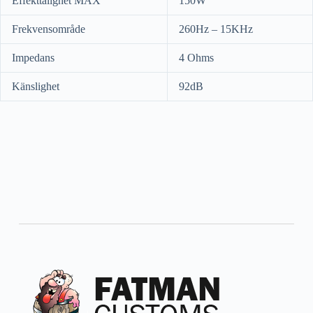
Effekttålighet MAX
150W
Frekvensområde
260Hz – 15KHz
Impedans
4 Ohms
Känslighet
92dB