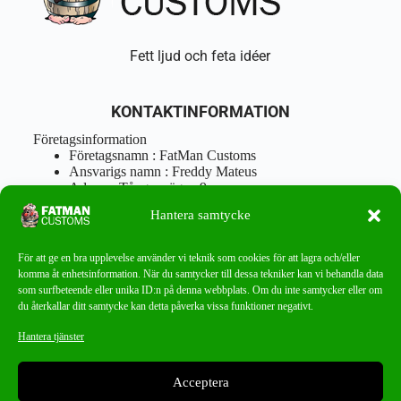
Fett ljud och feta idéer
KONTAKTINFORMATION
Företagsinformation
Företagsnamn : FatMan Customs
Ansvarigs namn : Freddy Mateus
Adress : Tångenvägen 9
Postnr : 417 46 Göteborg
Hantera samtycke
Tel : 0762919666
Orgnr : 870310-5018
info@fatmancustoms.se
För att ge en bra upplevelse använder vi teknik som cookies för att lagra och/eller
Mån – Fre 10:00 – 18:00
komma åt enhetsinformation. När du samtycker till dessa tekniker kan vi behandla data
Lör -11:00 – 15:00
som surfbeteende eller unika ID:n på denna webbplats. Om du inte samtycker eller om
du återkallar ditt samtycke kan detta påverka vissa funktioner negativt.
Nyhetsbrev
Hantera tjänster
Missa aldrig ett bra erbjudande!
Acceptera