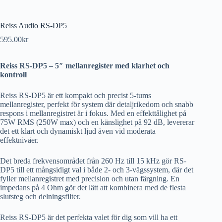
Reiss Audio RS-DP5
595.00
kr
Reiss RS-DP5 – 5″ mellanregister med klarhet och
kontroll
Reiss RS-DP5 är ett kompakt och precist 5-tums
mellanregister, perfekt för system där detaljrikedom och snabb
respons i mellanregistret är i fokus. Med en effekttålighet på
75W RMS (250W max) och en känslighet på 92 dB, levererar
det ett klart och dynamiskt ljud även vid moderata
effektnivåer.
Det breda frekvensområdet från 260 Hz till 15 kHz gör RS-
DP5 till ett mångsidigt val i både 2- och 3-vägssystem, där det
fyller mellanregistret med precision och utan färgning. En
impedans på 4 Ohm gör det lätt att kombinera med de flesta
slutsteg och delningsfilter.
Reiss RS-DP5 är det perfekta valet för dig som vill ha ett