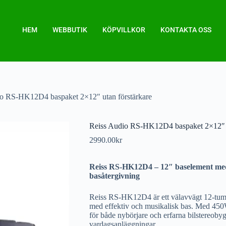
HEM
WEBBUTIK
KÖPVILLKOR
KONTAKTA OSS
o RS-HK12D4 baspaket 2×12″ utan förstärkare
Reiss Audio RS-HK12D4 baspaket 2×12″ u
2990.00
kr
Reiss RS-HK12D4 – 12″ baselement med
basåtergivning
Reiss RS-HK12D4 är ett välavvägt 12-tums
med effektiv och musikalisk bas. Med 45
för både nybörjare och erfarna bilstereobyg
vardagsanläggningar.