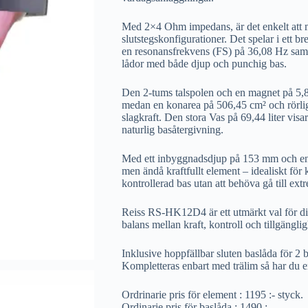
Med 2×4 Ohm impedans, är det enkelt att
slutstegskonfigurationer. Det spelar i ett 
en resonansfrekvens (FS) på 36,08 Hz samt
lådor med både djup och punchig bas.
Den 2-tums talspolen och en magnet på 5,87”
medan en konarea på 506,45 cm² och rörli
slagkraft. Den stora Vas på 69,44 liter visar 
naturlig basåtergivning.
Med ett inbyggnadsdjup på 153 mm och en 
men ändå kraftfullt element – idealiskt för
kontrollerad bas utan att behöva gå till ext
Reiss RS-HK12D4 är ett utmärkt val för di
balans mellan kraft, kontroll och tillgänglig
Inklusive hoppfällbar sluten baslåda för 2 b
Kompletteras enbart med trälim så har du e
Ordrinarie pris för element : 1195 :- styck.
Ordinarie pris för baslåda : 1490 :-