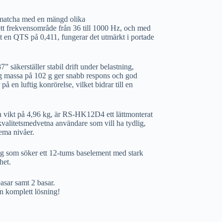
 matcha med en mängd olika
brett frekvensområde från 36 till 1000 Hz, och med
 en QTS på 0,411, fungerar det utmärkt i portade
 säkerställer stabil drift under belastning,
g massa på 102 g ger snabb respons och god
på en luftig konrörelse, vilket bidrar till en
vikt på 4,96 kg, är RS-HK12D4 ett lättmonterat
 kvalitetsmedvetna användare som vill ha tydlig,
rema nivåer.
g som söker ett 12-tums baselement med stark
het.
asar samt 2 basar.
n komplett lösning!