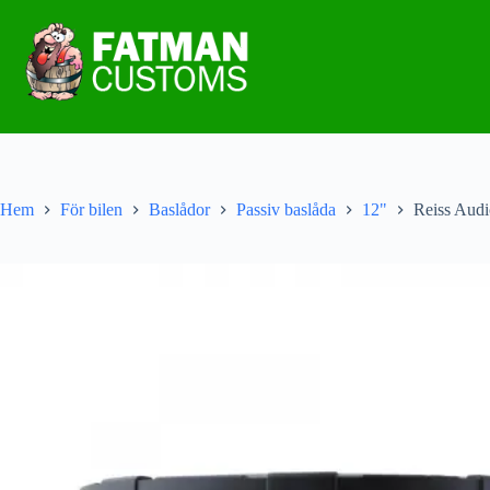
Hem
För bilen
Baslådor
Passiv baslåda
12"
Reiss Audi