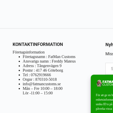
KONTAKTINFORMATION
Nyh
Företagsinformation
Miss
Företagsnamn : FatMan Customs
Ansvarigs namn : Freddy Mateus
Adress : Tångenvägen 9
Postnr : 417 46 Göteborg
Tel : 0762919666
Orgnr : 870310-5018
info@fatmancustoms.se
Mån – Fre 10:00 – 18:00
Lör -11:00 – 15:00
För att ge en 
enhetsinformat
unika ID:n på 
påverka vissa 