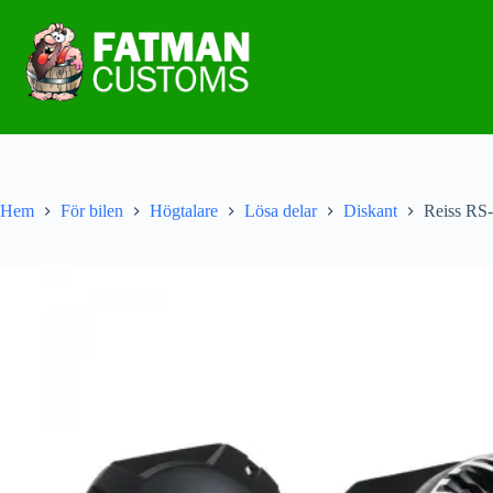
Hem
För bilen
Högtalare
Lösa delar
Diskant
Reiss RS