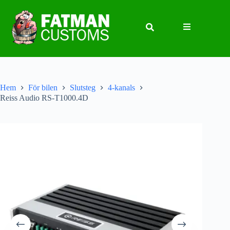
Hem
För bilen
Slutsteg
4-kanals
Reiss Audio RS-T1000.4D