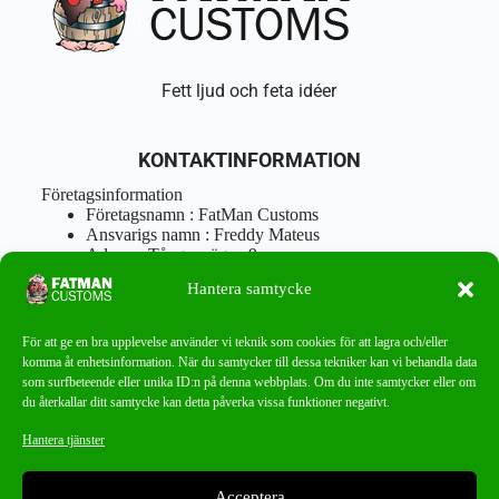
Fett ljud och feta idéer
KONTAKTINFORMATION
Företagsinformation
Företagsnamn : FatMan Customs
Ansvarigs namn : Freddy Mateus
Adress : Tångenvägen 9
Postnr : 417 46 Göteborg
Hantera samtycke
Tel : 0762919666
Orgnr : 870310-5018
info@fatmancustoms.se
För att ge en bra upplevelse använder vi teknik som cookies för att lagra och/eller
Mån – Fre 10:00 – 18:00
komma åt enhetsinformation. När du samtycker till dessa tekniker kan vi behandla data
Lör -11:00 – 15:00
som surfbeteende eller unika ID:n på denna webbplats. Om du inte samtycker eller om
du återkallar ditt samtycke kan detta påverka vissa funktioner negativt.
Nyhetsbrev
Hantera tjänster
Missa aldrig ett bra erbjudande!
Acceptera