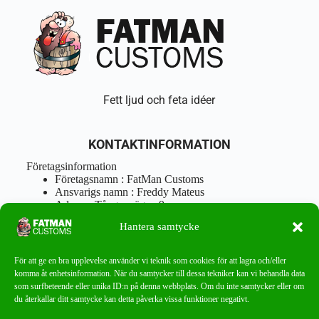
Fett ljud och feta idéer
KONTAKTINFORMATION
Företagsinformation
Företagsnamn : FatMan Customs
Ansvarigs namn : Freddy Mateus
Adress : Tångenvägen 9
Postnr : 417 46 Göteborg
Hantera samtycke
Tel : 0762919666
Orgnr : 870310-5018
info@fatmancustoms.se
För att ge en bra upplevelse använder vi teknik som cookies för att lagra och/eller
Mån – Fre 10:00 – 18:00
komma åt enhetsinformation. När du samtycker till dessa tekniker kan vi behandla data
Lör -11:00 – 15:00
som surfbeteende eller unika ID:n på denna webbplats. Om du inte samtycker eller om
du återkallar ditt samtycke kan detta påverka vissa funktioner negativt.
Nyhetsbrev