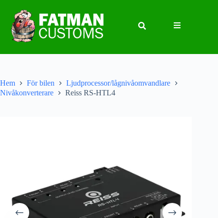
Hem
För bilen
Ljudprocessor/lågnivåomvandlare
Nivåkonverterare
Reiss RS-HTL4