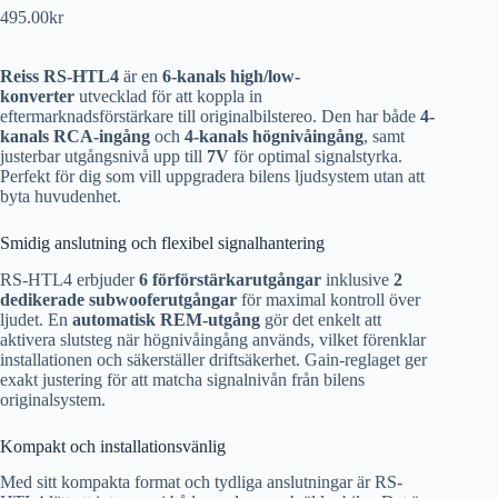
495.00
kr
Reiss RS-HTL4
är en
6-kanals high/low-
konverter
utvecklad för att koppla in
eftermarknadsförstärkare till originalbilstereo. Den har både
4-
kanals RCA-ingång
och
4-kanals högnivåingång
, samt
justerbar utgångsnivå upp till
7V
för optimal signalstyrka.
Perfekt för dig som vill uppgradera bilens ljudsystem utan att
byta huvudenhet.
Smidig anslutning och flexibel signalhantering
RS-HTL4 erbjuder
6 förförstärkarutgångar
inklusive
2
dedikerade subwooferutgångar
för maximal kontroll över
ljudet. En
automatisk REM-utgång
gör det enkelt att
aktivera slutsteg när högnivåingång används, vilket förenklar
installationen och säkerställer driftsäkerhet. Gain-reglaget ger
exakt justering för att matcha signalnivån från bilens
originalsystem.
Kompakt och installationsvänlig
Med sitt kompakta format och tydliga anslutningar är RS-