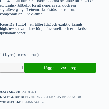
HTL4 lätt att integrera i både moderna och äldre bilar. Det är
ett idealiskt tillbehör för att skapa en stark och ren
signalövergång till eftermarknadsförstärkare – utan
kompromisser i ljudkvalitet.
Reiss RS-HTL4
– en
tillförlitlig och exakt 6-kanals
high/low-omvandlare
för professionella och entusiastiska
ljudinstallationer.
1 i lager (kan restnoteras)
Lägg till i varukorg
ARTIKELNR:
RS-HTL4
KATEGORIER:
NIVÅKONVERTERARE
,
REISS AUDIO
VARUMÄRKE:
REISS AUDIO