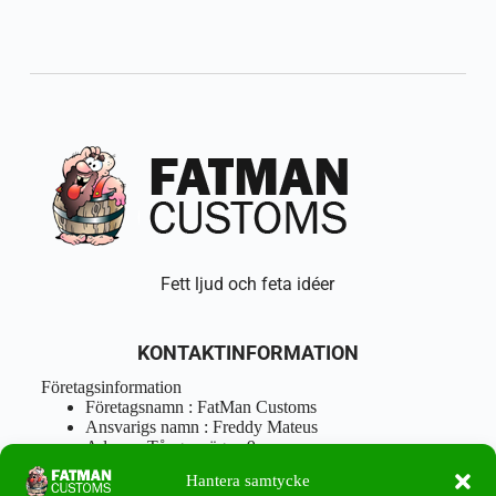
Fett ljud och feta idéer
KONTAKTINFORMATION
Företagsinformation
Företagsnamn : FatMan Customs
Ansvarigs namn : Freddy Mateus
Adress : Tångenvägen 9
Postnr : 417 46 Göteborg
Hantera samtycke
Tel : 0762919666