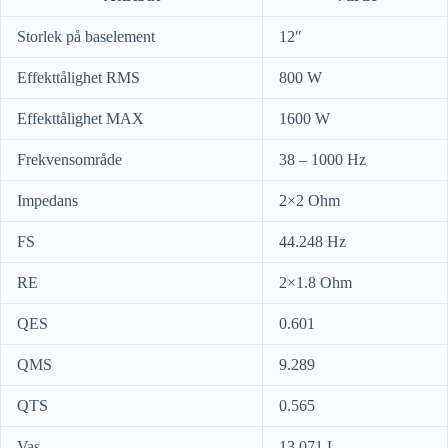
Storlek på baselement
12″
Effekttålighet RMS
800 W
Effekttålighet MAX
1600 W
Frekvensområde
38 – 1000 Hz
Impedans
2×2 Ohm
FS
44.248 Hz
RE
2×1.8 Ohm
QES
0.601
QMS
9.289
QTS
0.565
Vas
13.071 L