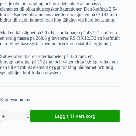
ger flexibel inkoppling och gör det enkelt att anpassa
elementet till olika slutstegskonfigurationer. Den kraftiga 2,5-
tums talspolen tillsammans med ferritmagneten på Ø 183 mm
bidrar till stabil kontroll och hög tålighet vid hård belastning.
Med en känslighet på 90 dB, stor konarea på 437,21 cm² och
en rörlig massa på 268,6 g levererar RS-RX12.D2 ett kraftfullt
och fylligt basregister med bra tryck och stabil återgivning.
Subwoofern har en ytterdiameter på 320 mm, ett
inbyggnadsdjup på 172 mm och väger cirka 9,6 kg, vilket gör
den till ett robust element byggt för lång hållbarhet och hög
spelglädje i kraftfulla bassystem.
Kan restnoteras
Lägg till i varukorg