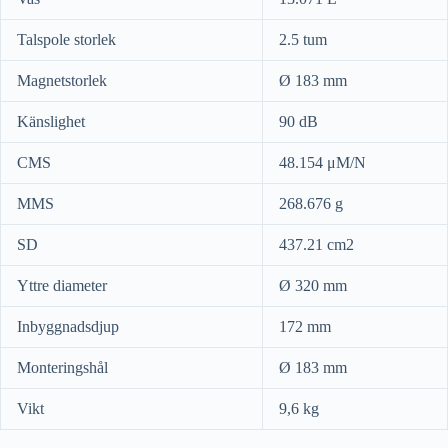
Talspole storlek
2.5 tum
Magnetstorlek
Ø 183 mm
Känslighet
90 dB
CMS
48.154 μM/N
MMS
268.676 g
SD
437.21 cm2
Yttre diameter
Ø 320 mm
Inbyggnadsdjup
172 mm
Monteringshål
Ø 183 mm
Vikt
9,6 kg