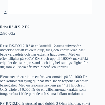
Reiss RS-RX12.D2
2395.00
kr
Reiss RS-RX12.D2
är en kraftfull 12-tums subwoofer
utvecklad för att leverera djup, tung och kontrollerad bas i
både vardagliga och mer extrema ljudbyggen. Med en
effekttålighet på 800W RMS och upp till 1600W maxeffekt
erbjuder den stark prestanda och hög belastningstålighet för
dig som vill spela hårt med bibehållen kontroll.
Elementet arbetar inom ett frekvensområde på 38–1000 Hz
och kombinerar fyllig djupbas med snabb respons i det övre
basregistret. Med en resonansfrekvens på 44,2 Hz och ett
QTS-värde på 0,565 får du en välbalanserad karaktär som
fungerar bra i både portade och slutna lådkonstruktioner.
RS-RX12.D2 är utrustad med dubbla 2 Ohm-talspolar, vilket