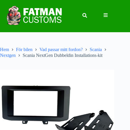
Hem
För bilen
Vad passar mitt fordon?
Scania
Nextgen
Scania NextGen Dubbeldin Installations-kit