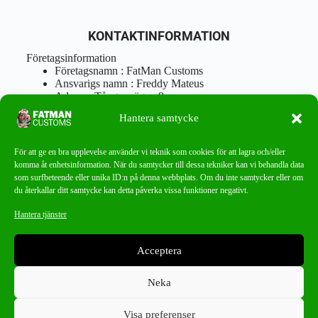
KONTAKTINFORMATION
Företagsinformation
Företagsnamn : FatMan Customs
Ansvarigs namn : Freddy Mateus
Adress : Tångenvägen 9
Postnr : 417 46 Göteborg
Hantera samtycke
Tel : 0762919666
Orgnr : 870310-5018
info@fatmancustoms.se
För att ge en bra upplevelse använder vi teknik som cookies för att lagra och/eller
Mån – Fre 10:00 – 18:00
komma åt enhetsinformation. När du samtycker till dessa tekniker kan vi behandla data
Lör -11:00 – 15:00
som surfbeteende eller unika ID:n på denna webbplats. Om du inte samtycker eller om
du återkallar ditt samtycke kan detta påverka vissa funktioner negativt.
Nyhetsbrev
Hantera tjänster
Missa aldrig ett bra erbjudande!
Acceptera
PRENUMERERA
Neka
Visa preferenser