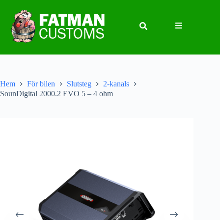
Hem
För bilen
Slutsteg
2-kanals
SounDigital 2000.2 EVO 5 – 4 ohm