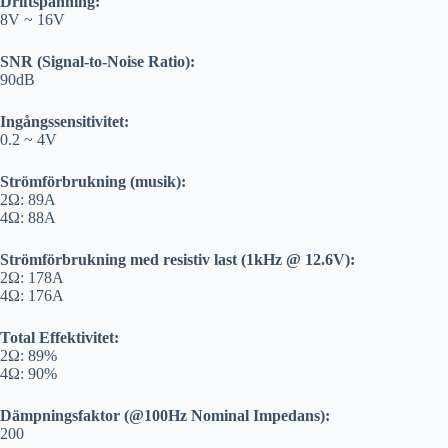
Driftspänning:
8V ~ 16V
SNR (Signal-to-Noise Ratio):
90dB
Ingångssensitivitet:
0.2 ~ 4V
Strömförbrukning (musik):
2Ω: 89A
4Ω: 88A
Strömförbrukning med resistiv last (1kHz @ 12.6V):
2Ω: 178A
4Ω: 176A
Total Effektivitet:
2Ω: 89%
4Ω: 90%
Dämpningsfaktor (@100Hz Nominal Impedans):
200