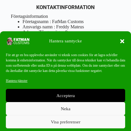
KONTAKTINFORMATION
Företagsinformation
Företagsnamn : FatMan Customs
Ansvarigs namn : Freddy Mateus
Adress : Tångenvägen 9
Postnr : 417 46 Göteborg
Hantera samtycke
Tel : 0762919666
Orgnr : 870310-5018
info@fatmancustoms.se
För att ge en bra upplevelse använder vi teknik som cookies för att lagra och/eller
Mån – Fre 10:00 – 18:00
komma åt enhetsinformation. När du samtycker till dessa tekniker kan vi behandla data
Lör -11:00 – 15:00
som surfbeteende eller unika ID:n på denna webbplats. Om du inte samtycker eller om
du återkallar ditt samtycke kan detta påverka vissa funktioner negativt.
Nyhetsbrev
Hantera tjänster
Missa aldrig ett bra erbjudande!
Acceptera
PRENUMERERA
Neka
Visa preferenser