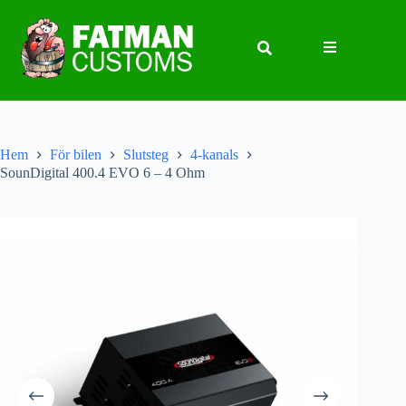
Hem
För bilen
Slutsteg
4-kanals
SounDigital 400.4 EVO 6 – 4 Ohm