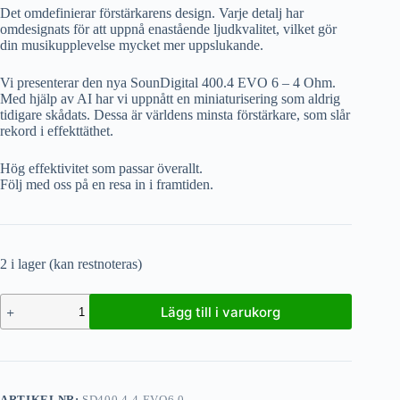
Det omdefinierar förstärkarens design. Varje detalj har
omdesignats för att uppnå enastående ljudkvalitet, vilket gör
din musikupplevelse mycket mer uppslukande.
Vi presenterar den nya SounDigital 400.4 EVO 6 – 4 Ohm.
Med hjälp av AI har vi uppnått en miniaturisering som aldrig
tidigare skådats. Dessa är världens minsta förstärkare, som slår
rekord i effekttäthet.
Hög effektivitet som passar överallt.
Följ med oss på en resa in i framtiden.
2 i lager (kan restnoteras)
Lägg till i varukorg
ARTIKELNR:
SD400.4-4 EVO6.0