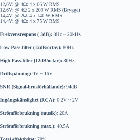
12,6V: @ 4Ω: 4 x 66 W RMS
12,6V: @ 4Ω 2 x 200 W RMS (Brygga)
14,4V: @ 2Ω: 4 x 140 W RMS
14,4V: @ 4Ω: 4 x 75 W RMS
Frekvensrespons (-3dB):
8Hz ~ 20kHz
Low Pass-filter (12dB/octav):
80Hz
High Pass-filter (12dB/octav):
80Hz
Driftspänning:
9V ~ 16V
SNR (Signal-brusförhållande):
94dB
Ingångskänslighet (RCA):
0,2V ~ 2V
Strömförbrukning (musik):
20A
Strömförbrukning (max.):
40,5A
Total effektivitet:
78%