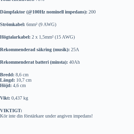
Dämpfaktor (@100Hz nominell impedans):
200
Strömkabel:
6mm² (9 AWG)
Högtalarkabel:
2 x 1,5mm² (15 AWG)
Rekommenderad säkring (musik):
25A
Rekommenderat batteri (minsta):
40Ah
Bredd:
8,6 cm
Längd:
10,7 cm
Höjd:
4,6 cm
Vikt:
0,437 kg
VIKTIGT:
Kör inte din förstärkare under angiven impedans!