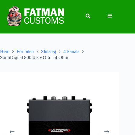
Hem
För bilen
Slutsteg
4-kanals
SounDigital 800.4 EVO 6 – 4 Ohm