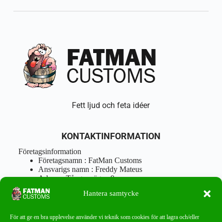
Fett ljud och feta idéer
KONTAKTINFORMATION
Företagsinformation
Företagsnamn : FatMan Customs
Ansvarigs namn : Freddy Mateus
Adress : Tångenvägen 9
Postnr : 417 46 Göteborg
Hantera samtycke
Tel : 0762919666
Orgnr : 870310-5018
info@fatmancustoms.se
För att ge en bra upplevelse använder vi teknik som cookies för att lagra och/eller