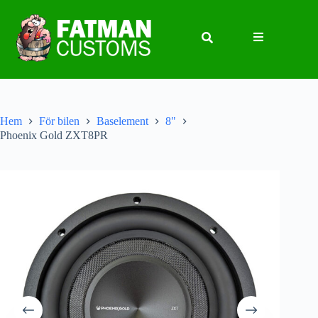
Hem
För bilen
Baselement
8"
Phoenix Gold ZXT8PR