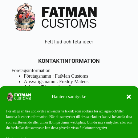
Fett ljud och feta idéer
KONTAKTINFORMATION
Företagsinformation
Företagsnamn : FatMan Customs
Ansvarigs namn : Freddy Mateus
Adress : Tångenvägen 9
Postnr : 417 46 Göteborg
Hantera samtycke
Tel : 0762919666
Orgnr : 870310-5018
info@fatmancustoms.se
För att ge en bra upplevelse använder vi teknik som cookies för att lagra och/eller
Mån – Fre 10:00 – 18:00
komma åt enhetsinformation. När du samtycker till dessa tekniker kan vi behandla data
Lör -11:00 – 15:00
som surfbeteende eller unika ID:n på denna webbplats. Om du inte samtycker eller om
du återkallar ditt samtycke kan detta påverka vissa funktioner negativt.
Nyhetsbrev