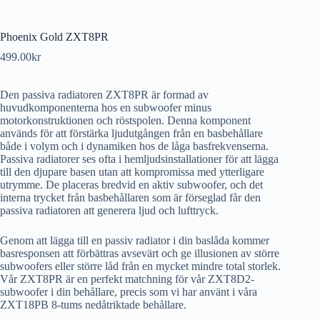
Phoenix Gold ZXT8PR
499.00
kr
Den passiva radiatoren ZXT8PR är formad av
huvudkomponenterna hos en subwoofer minus
motorkonstruktionen och röstspolen. Denna komponent
används för att förstärka ljudutgången från en basbehållare
både i volym och i dynamiken hos de låga basfrekvenserna.
Passiva radiatorer ses ofta i hemljudsinstallationer för att lägga
till den djupare basen utan att kompromissa med ytterligare
utrymme. De placeras bredvid en aktiv subwoofer, och det
interna trycket från basbehållaren som är förseglad får den
passiva radiatoren att generera ljud och lufttryck.
Genom att lägga till en passiv radiator i din baslåda kommer
basresponsen att förbättras avsevärt och ge illusionen av större
subwoofers eller större låd från en mycket mindre total storlek.
Vår ZXT8PR är en perfekt matchning för vår ZXT8D2-
subwoofer i din behållare, precis som vi har använt i våra
ZXT18PB 8-tums nedåtriktade behållare.