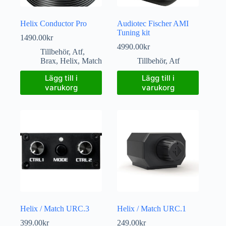
Helix Conductor Pro
Audiotec Fischer AMI
Tuning kit
1490.00
kr
4990.00
kr
Tillbehör
,
Atf
,
Brax
,
Helix
,
Match
Tillbehör
,
Atf
Lägg till i
Lägg till i
varukorg
varukorg
Helix / Match URC.3
Helix / Match URC.1
399.00
kr
249.00
kr