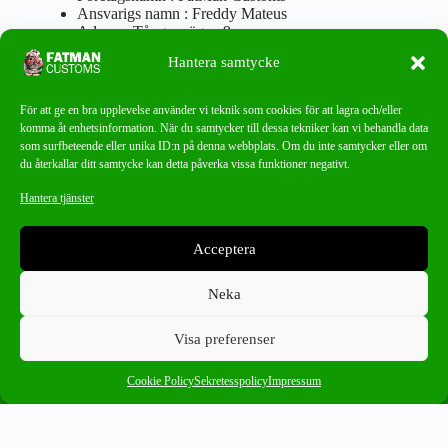
Ansvarigs namn : Freddy Mateus
Adress : Tångenvägen 9
Postnr : 417 46 Göteborg
Hantera samtycke
Tel : 0762919666
Orgnr : 870310-5018
info@fatmancustoms.se
För att ge en bra upplevelse använder vi teknik som cookies för att lagra och/eller
Mån – Fre 10:00 – 18:00
komma åt enhetsinformation. När du samtycker till dessa tekniker kan vi behandla data
Lör -11:00 – 15:00
som surfbeteende eller unika ID:n på denna webbplats. Om du inte samtycker eller om
du återkallar ditt samtycke kan detta påverka vissa funktioner negativt.
Nyhetsbrev
Hantera tjänster
Missa aldrig ett bra erbjudande!
Acceptera
PRENUMERERA
Neka
Visa preferenser
0
Välj en kategori
Cookie Policy
Sekretesspolicy
Impressum
Ångra ditt köp