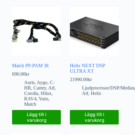
Match PP-PAM 38
Helix NEXT DSP
ULTRA XT
690.00
kr
21990.00
kr
Auris
,
Aygo
,
C-
HR
,
Camry
,
Atf
,
Ljudprocessor/DSP/Medias
Corolla
,
Hilux
,
Atf
,
Helix
RAV4
,
Yaris
,
Match
Lägg till i
Lägg till i
varukorg
varukorg