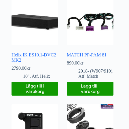
Helix IK ES10.1-DVC2
MATCH PP-PAM 81
MK2
890.00
kr
2790.00
kr
2018- (W907/910)
,
10"
,
Atf
,
Helix
Atf
,
Match
Lägg till i
Lägg till i
varukorg
varukorg