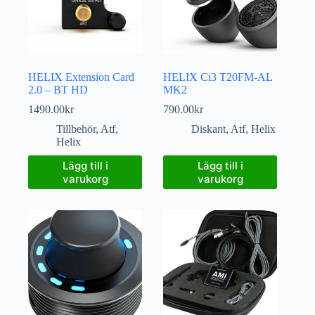
HELIX Extension Card
HELIX Ci3 T20FM-AL
2.0 – BT HD
MK2
1490.00
kr
790.00
kr
Tillbehör
,
Atf
,
Diskant
,
Atf
,
Helix
Helix
Lägg till i
Lägg till i
varukorg
varukorg