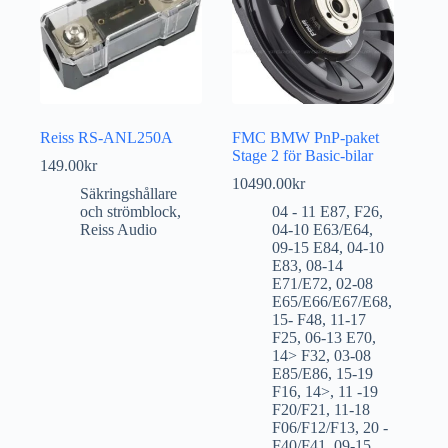
Reiss RS-ANL250A
FMC BMW PnP-paket
Stage 2 för Basic-bilar
149.00
kr
10490.00
kr
Säkringshållare
och strömblock
,
04 - 11 E87
,
F26
,
Reiss Audio
04-10 E63/E64
,
09-15 E84
,
04-10
E83
,
08-14
E71/E72
,
02-08
E65/E66/E67/E68
,
15- F48
,
11-17
F25
,
06-13 E70
,
14> F32
,
03-08
E85/E86
,
15-19
F16
,
14>
,
11 -19
F20/F21
,
11-18
F06/F12/F13
,
20 -
F40/F41
,
09-15