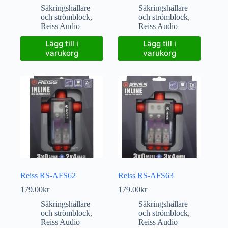
Säkringshållare
Säkringshållare
och strömblock
,
och strömblock
,
Reiss Audio
Reiss Audio
Lägg till i
Lägg till i
varukorg
varukorg
Reiss RS-AFS62
Reiss RS-AFS63
179.00
kr
179.00
kr
Säkringshållare
Säkringshållare
och strömblock
,
och strömblock
,
Reiss Audio
Reiss Audio