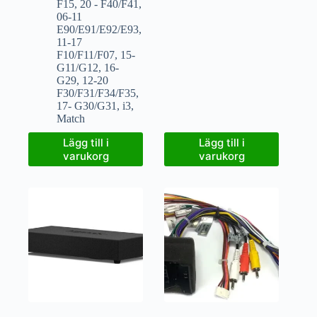
F15
,
20 - F40/F41
,
06-11
E90/E91/E92/E93
,
11-17
F10/F11/F07
,
15-
G11/G12
,
16-
G29
,
12-20
F30/F31/F34/F35
,
17- G30/G31
,
i3
,
Match
Lägg till i
Lägg till i
varukorg
varukorg