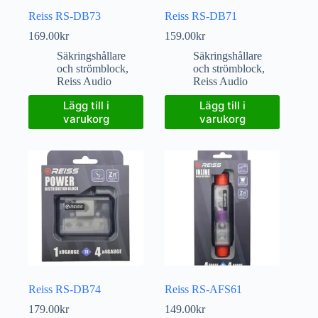
Reiss RS-DB73
Reiss RS-DB71
169.00
kr
159.00
kr
Säkringshållare
Säkringshållare
och strömblock
,
och strömblock
,
Reiss Audio
Reiss Audio
Lägg till i
Lägg till i
varukorg
varukorg
Reiss RS-DB74
Reiss RS-AFS61
179.00
kr
149.00
kr