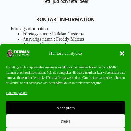
Fett ljud och feta idéer
KONTAKTINFORMATION
Företagsinformation
Företagsnamn : FatMan Customs
Ansvarigs namn : Freddy Mateus
Adress : Tångenvägen 9
Postnr : 417 46 Göteborg
Hantera samtycke
Tel : 0762919666
Orgnr : 870310-5018
info@fatmancustoms.se
För att ge en bra upplevelse använder vi teknik som cookies för att lagra och/eller
Mån – Fre 10:00 – 18:00
komma åt enhetsinformation. När du samtycker till dessa tekniker kan vi behandla data
Lör -11:00 – 15:00
som surfbeteende eller unika ID:n på denna webbplats. Om du inte samtycker eller om
du återkallar ditt samtycke kan detta påverka vissa funktioner negativt.
Nyhetsbrev
Hantera tjänster
Missa aldrig ett bra erbjudande!
Acceptera
PRENUMERERA
Neka