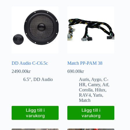
DD Audio C-C6.5c
Match PP-PAM 38
2490.00
kr
690.00
kr
6.5"
,
DD Audio
Auris
,
Aygo
,
C-
HR
,
Camry
,
Atf
,
Corolla
,
Hilux
,
RAV4
,
Yaris
,
Match
Lägg till i
Lägg till i
varukorg
varukorg