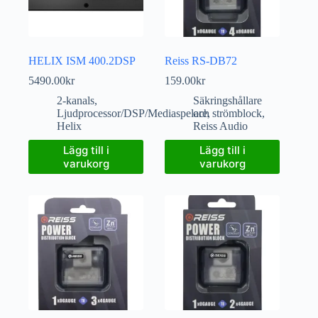
HELIX ISM 400.2DSP
Reiss RS-DB72
5490.00
kr
159.00
kr
2-kanals
,
Säkringshållare
Ljudprocessor/DSP/Mediaspelare
och strömblock
,
,
Helix
Reiss Audio
Lägg till i
Lägg till i
varukorg
varukorg