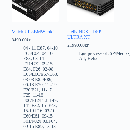
Match UP 8BMW mk2
Helix NEXT DSP
ULTRA XT
8490.00
kr
21990.00
kr
04 - 11 E87
,
04-10
E63/E64
,
04-10
Ljudprocessor/DSP/Medias
E83
,
08-14
Atf
,
Helix
E71/E72
,
09-15
E84
,
F26
,
02-08
E65/E66/E67/E68
,
03-08 E85/E86
,
06-13 E70
,
11 -19
F20/F21
,
11-17
F25
,
11-18
F06/F12/F13
,
14>
,
14> F32
,
15- F48
,
15-19 F16
,
03-10
E60/E61
,
09-15
F01/F02/F03/F04
,
09-16 E89
,
13-18