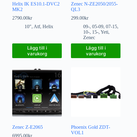
Helix IK ES10.1-DVC2
Zenec N-ZE2050/2055-
MK2
QL3
2790.00
kr
299.00
kr
10"
,
Atf
,
Helix
09-
,
05-09
,
07-15
,
10-
,
15-
,
Yeti
,
Zenec
Lägg till i
Lägg till i
varukorg
varukorg
Zenec Z-E2065
Phoenix Gold ZDT-
VOL1
6995.00
kr