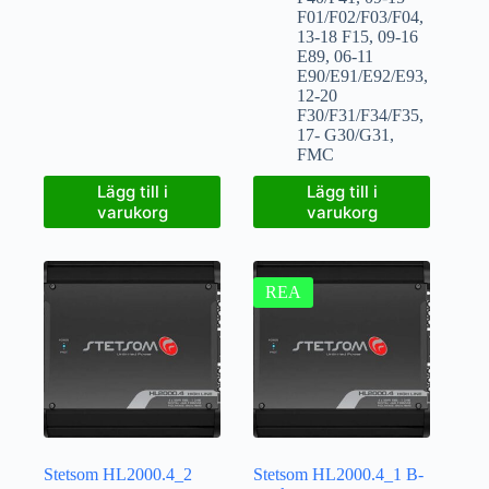
F01/F02/F03/F04
,
13-18 F15
,
09-16
E89
,
06-11
E90/E91/E92/E93
,
12-20
F30/F31/F34/F35
,
17- G30/G31
,
FMC
Lägg till i
Lägg till i
varukorg
varukorg
REA
Stetsom HL2000.4_2
Stetsom HL2000.4_1 B-