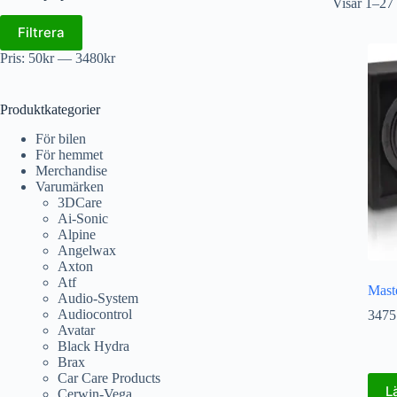
Visar 1–27 
Filtrera
Pris:
50kr
—
3480kr
Produktkategorier
För bilen
För hemmet
Merchandise
Varumärken
3DCare
Ai-Sonic
Alpine
Angelwax
Axton
Atf
Mast
Audio-System
Audiocontrol
3475
Avatar
Black Hydra
Brax
Car Care Products
L
Cerwin-Vega