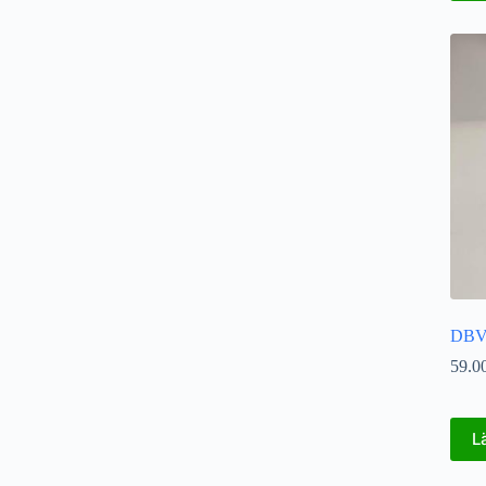
DBVO
59.0
L