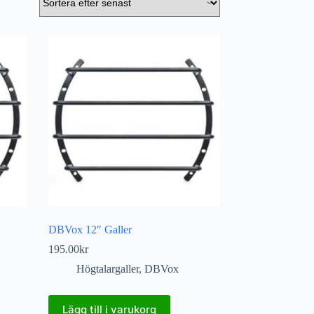
DBVox 12″ Galler
195.00
kr
Högtalargaller
,
DBVox
Lägg till i varukorg