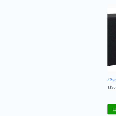
dBvo
1195
L