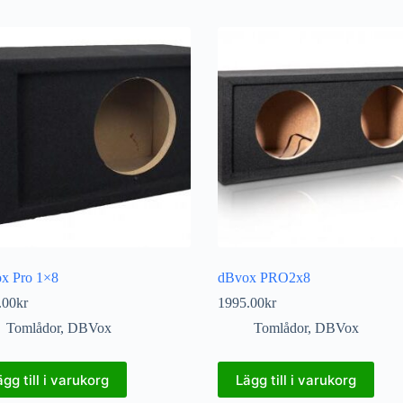
x Pro 1×8
dBvox PRO2x8
.00
kr
1995.00
kr
Tomlådor
,
DBVox
Tomlådor
,
DBVox
ägg till i varukorg
Lägg till i varukorg