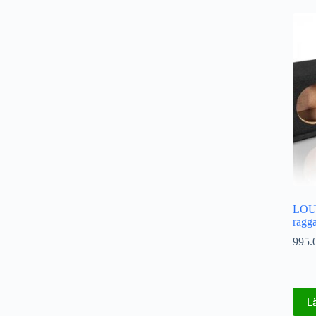
LOU
ragg
995.
L