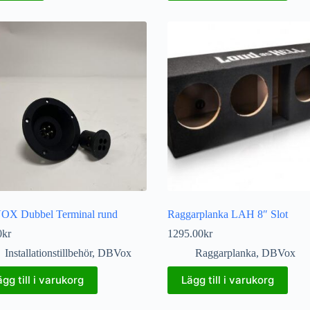
X Dubbel Terminal rund
Raggarplanka LAH 8″ Slot
0
kr
1295.00
kr
Installationstillbehör
,
DBVox
Raggarplanka
,
DBVox
ägg till i varukorg
Lägg till i varukorg