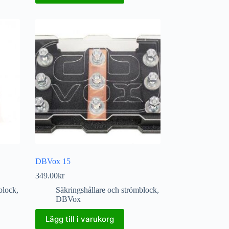
DBVox 15
349.00
kr
block
,
Säkringshållare och strömblock
,
DBVox
Lägg till i varukorg