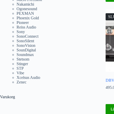
Nakamichi
Ogonesound
PEXMAN
SL
Phoenix Gold
Pioneer
Reiss Audio
Sony
SonoConnect
SonoSilent
SonoVision
SounDigital
Soundmax
Stetsom
Stinger
STP
Vibe
Xcelsus Audio
DBV
Zenec
495.
Varukorg
L