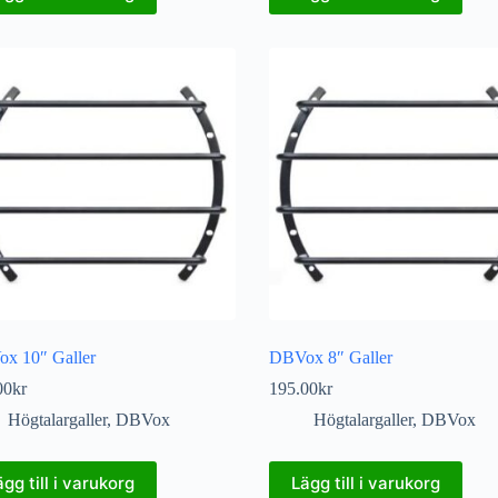
x 10″ Galler
DBVox 8″ Galler
00
kr
195.00
kr
Högtalargaller
,
DBVox
Högtalargaller
,
DBVox
ägg till i varukorg
Lägg till i varukorg