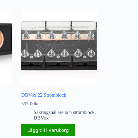
DBVox 22 Strömblock
395.00
kr
Säkringshållare och strömblock
,
DBVox
Lägg till i varukorg