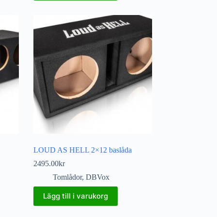
LOUD AS HELL 2×12 baslåda
2495.00
kr
Tomlådor
,
DBVox
Lägg till i varukorg