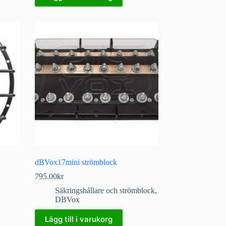
dBVox17mini strömblock
795.00
kr
Säkringshållare och strömblock
,
DBVox
Lägg till i varukorg