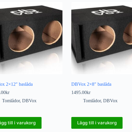
x 2×12″ baslåda
DBVox 2×8″ baslåda
.00
kr
1495.00
kr
Tomlådor
,
DBVox
Tomlådor
,
DBVox
ägg till i varukorg
Lägg till i varukorg