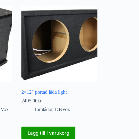
2×12″ portad låda light
2495.00
kr
Vox
Tomlådor
,
DBVox
Lägg till i varukorg