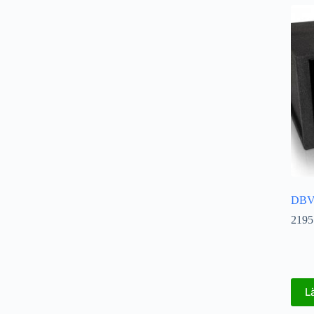
DBVo
2195
L