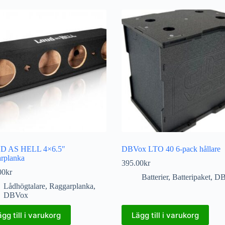
D AS HELL 4×6.5″
DBVox LTO 40 6-pack hållare
arplanka
395.00
kr
00
kr
Batterier
,
Batteripaket
,
DB
Lådhögtalare
,
Raggarplanka
,
DBVox
ägg till i varukorg
Lägg till i varukorg