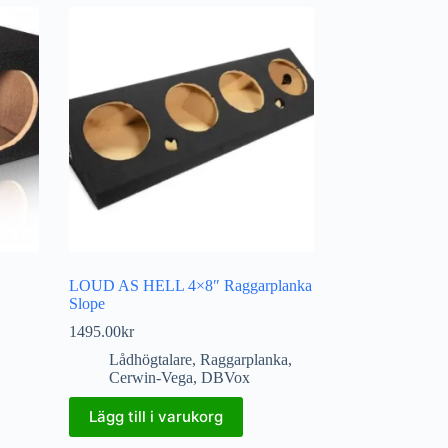
LOUD AS HELL 4×8″ Raggarplanka
Slope
1495.00
kr
Lådhögtalare
,
Raggarplanka
,
Cerwin-Vega
,
DBVox
Lägg till i varukorg