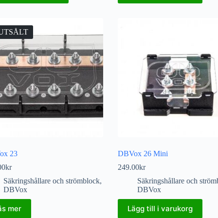
UTSÅLT
ox 23
DBVox 26 Mini
00
kr
249.00
kr
Säkringshållare och strömblock
,
Säkringshållare och ström
DBVox
DBVox
äs mer
Lägg till i varukorg