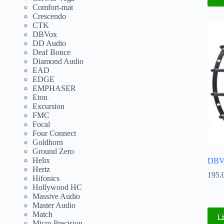
Comfort-mat
Crescendo
CTK
DBVox
DD Audio
Deaf Bonce
Diamond Audio
EAD
EDGE
EMPHASER
Eton
Excursion
FMC
Focal
Four Connect
Goldhorn
Ground Zero
Helix
DBVo
Hertz
195.
Hifonics
Hollywood HC
Massive Audio
Master Audio
Match
L
Micro Precision