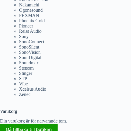
Nakamichi
Ogonesound
PEXMAN
Phoenix Gold
Pioneer
Reiss Audio
Sony
SonoConnect
SonoSilent
SonoVision
SounDigital
Soundmax
Stetsom
Stinger
STP
Vibe
Xcelsus Audio
Zenec
Varukorg
Din varukorg är för närvarande tom.
Gå tillbaka till butiken