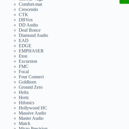
Comfort-mat
Crescendo
CTK
DBVox
DD Audio
Deaf Bonce
Diamond Audio
EAD
EDGE
EMPHASER
Eton
Excursion
FMC
Focal
Four Connect
Goldhorn
Ground Zero
Helix
Hertz
Hifonics
Hollywood HC
Massive Audio
Master Audio
Match
Micro Precision