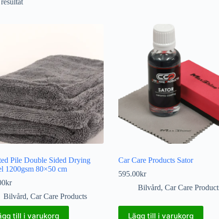
 resultat
ted Pile Double Sided Drying
Car Care Products Sator
l 1200gsm 80×50 cm
595.00
kr
00
kr
Bilvård
,
Car Care Product
Bilvård
,
Car Care Products
ägg till i varukorg
Lägg till i varukorg