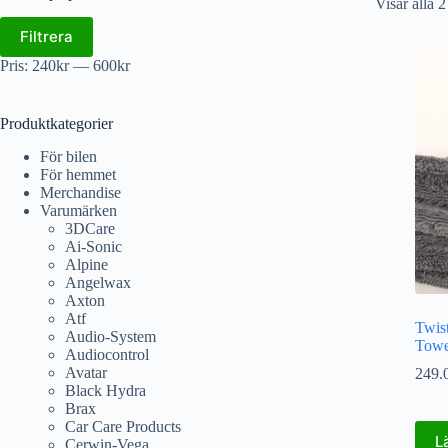
Visar alla 2
Filtrera
Pris:
240kr
—
600kr
Produktkategorier
För bilen
För hemmet
Merchandise
Varumärken
3DCare
Ai-Sonic
Alpine
Angelwax
Axton
Atf
Twis
Audio-System
Towe
Audiocontrol
Avatar
249.
Black Hydra
Brax
Car Care Products
L
Cerwin-Vega