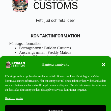
Fett ljud och feta idéer
KONTAKTINFORMATION
Företagsinformation
Företagsnamn : FatMan Customs
Ansvarigs namn : Freddy Mateus
Adress : Tångenvägen 9
Postnr : 417 46 Göteborg
Hantera samtycke
Tel : 0762919666
Orgnr : 870310-5018
info@fatmancustoms.se
För att ge en bra upplevelse använder vi teknik som cookies för att lagra och/eller
Mån – Fre 10:00 – 18:00
komma åt enhetsinformation. När du samtycker till dessa tekniker kan vi behandla data
Lör -11:00 – 15:00
som surfbeteende eller unika ID:n på denna webbplats. Om du inte samtycker eller om
du återkallar ditt samtycke kan detta påverka vissa funktioner negativt.
Nyhetsbrev
Hantera tjänster
Missa aldrig ett bra erbjudande!
Acceptera