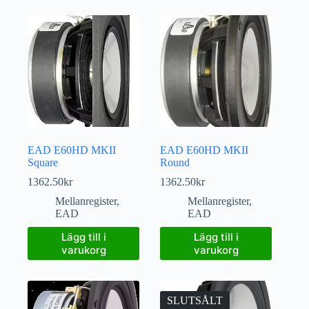
EAD E60HD MKII
EAD E60HD MKII
Square
Round
1362.50
kr
1362.50
kr
Mellanregister
,
Mellanregister
,
EAD
EAD
Lägg till i
Lägg till i
varukorg
varukorg
SLUTSÅLT