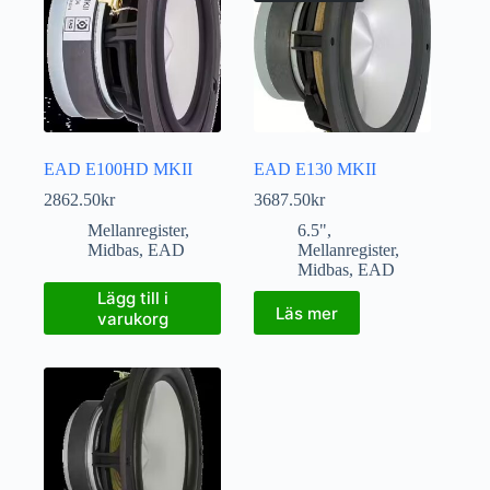
EAD E100HD MKII
EAD E130 MKII
2862.50
kr
3687.50
kr
Mellanregister
,
6.5"
,
Midbas
,
EAD
Mellanregister
,
Midbas
,
EAD
Lägg till i
Läs mer
varukorg