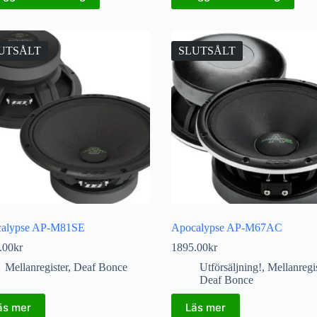
UTSÅLT
SLUTSÅLT
alypse AP-M81SE
Apocalypse AP-M67AC
.00
kr
1895.00
kr
Mellanregister
,
Deaf Bonce
Utförsäljning!
,
Mellanregis
Deaf Bonce
äs mer
Läs mer