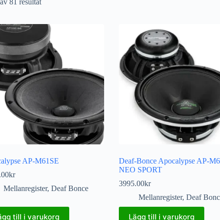
av 81 resultat
alypse AP-M61SE
Deaf-Bonce Apocalypse AP-M
NEO SPORT
.00
kr
3995.00
kr
Mellanregister
,
Deaf Bonce
Mellanregister
,
Deaf Bonc
ägg till i varukorg
Lägg till i varukorg