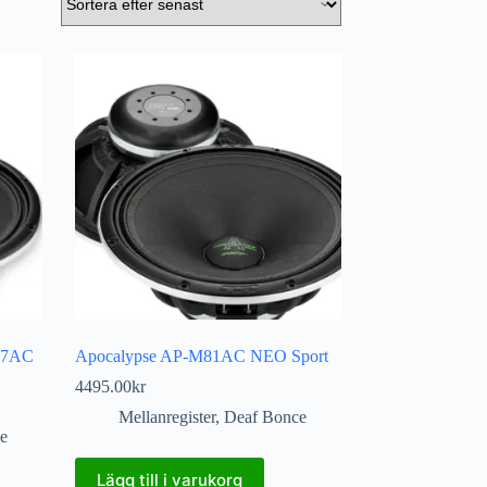
67AC
Apocalypse AP-M81AC NEO Sport
4495.00
kr
Mellanregister
,
Deaf Bonce
e
Lägg till i varukorg