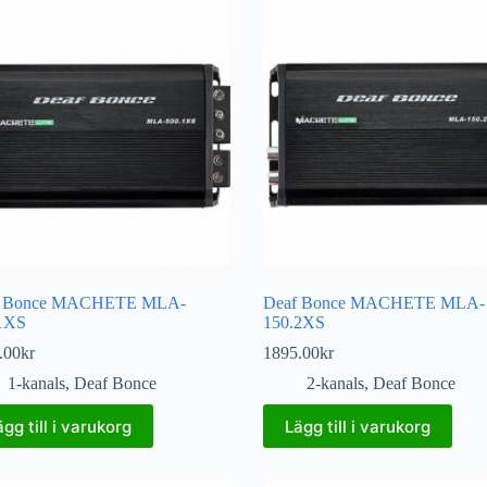
f Bonce MACHETE MLA-
Deaf Bonce MACHETE MLA-
1XS
150.2XS
.00
kr
1895.00
kr
1-kanals
,
Deaf Bonce
2-kanals
,
Deaf Bonce
ägg till i varukorg
Lägg till i varukorg