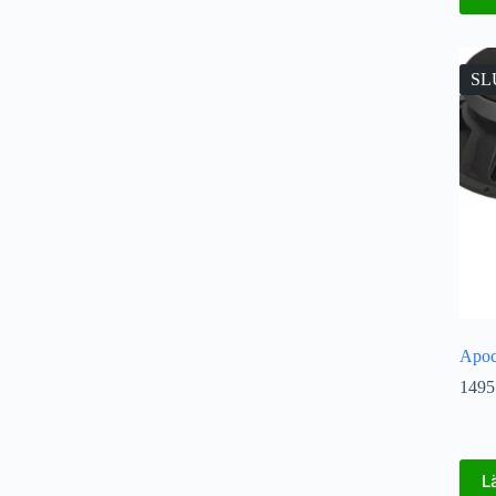
SL
Apoc
1495
L