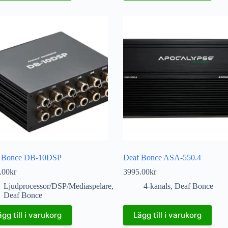
 Bonce DB-10DSP
Deaf Bonce ASA-550.4
.00
kr
3995.00
kr
Ljudprocessor/DSP/Mediaspelare
,
4-kanals
,
Deaf Bonce
Deaf Bonce
ägg till i varukorg
Lägg till i varukorg