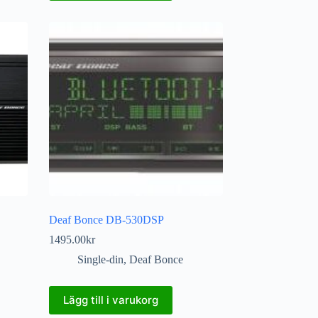
Deaf Bonce DB-530DSP
1495.00
kr
Single-din
,
Deaf Bonce
Lägg till i varukorg