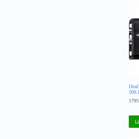
Dea
500.
1795
L