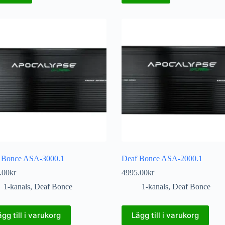
 Bonce ASA-3000.1
Deaf Bonce ASA-2000.1
.00
kr
4995.00
kr
1-kanals
,
Deaf Bonce
1-kanals
,
Deaf Bonce
ägg till i varukorg
Lägg till i varukorg