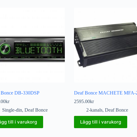
 Bonce DB-330DSP
Deaf Bonce MACHETE MFA-2
.00
kr
2595.00
kr
Single-din
,
Deaf Bonce
2-kanals
,
Deaf Bonce
ägg till i varukorg
Lägg till i varukorg