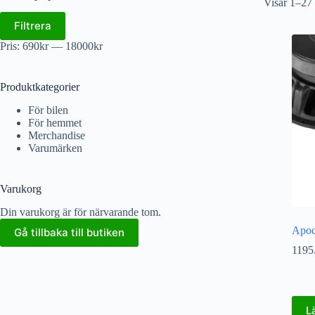
Visar 1–27 
Filtrera
Pris:
690kr
—
18000kr
Produktkategorier
För bilen
För hemmet
Merchandise
Varumärken
Varukorg
Din varukorg är för närvarande tom.
Apoc
Gå tillbaka till butiken
1195
L