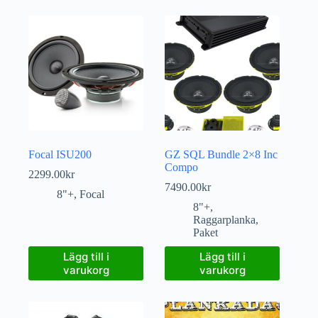
Focal ISU200
GZ SQL Bundle 2×8 Inc
Compo
2299.00
kr
7490.00
kr
8"+
,
Focal
8"+
,
Raggarplanka
,
Paket
Lägg till i
Lägg till i
varukorg
varukorg