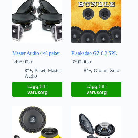
Master Audio 4×8 paket
Plankadao GZ 8.2 SPL
3495.00
kr
3790.00
kr
8"+
,
Paket
,
Master
8"+
,
Ground Zero
Audio
Lägg till i
Lägg till i
varukorg
varukorg