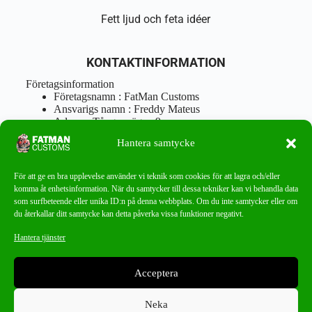
Fett ljud och feta idéer
KONTAKTINFORMATION
Företagsinformation
Företagsnamn : FatMan Customs
Ansvarigs namn : Freddy Mateus
Adress : Tångenvägen 9
Postnr : 417 46 Göteborg
Hantera samtycke
Tel : 0762919666
Orgnr : 870310-5018
info@fatmancustoms.se
För att ge en bra upplevelse använder vi teknik som cookies för att lagra och/eller
Mån – Fre 10:00 – 18:00
komma åt enhetsinformation. När du samtycker till dessa tekniker kan vi behandla data
Lör -11:00 – 15:00
som surfbeteende eller unika ID:n på denna webbplats. Om du inte samtycker eller om
du återkallar ditt samtycke kan detta påverka vissa funktioner negativt.
Nyhetsbrev
Hantera tjänster
Missa aldrig ett bra erbjudande!
Acceptera
PRENUMERERA
Neka