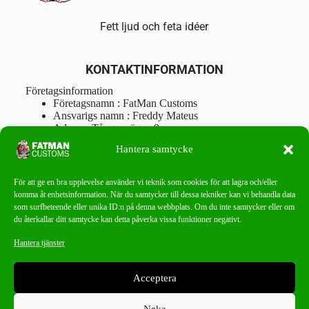
Fett ljud och feta idéer
KONTAKTINFORMATION
Företagsinformation
Företagsnamn : FatMan Customs
Ansvarigs namn : Freddy Mateus
Adress : Tångenvägen 9
Postnr : 417 46 Göteborg
Hantera samtycke
Tel : 0762919666
Orgnr : 870310-5018
info@fatmancustoms.se
För att ge en bra upplevelse använder vi teknik som cookies för att lagra och/eller
Mån – Fre 10:00 – 18:00
komma åt enhetsinformation. När du samtycker till dessa tekniker kan vi behandla data
Lör -11:00 – 15:00
som surfbeteende eller unika ID:n på denna webbplats. Om du inte samtycker eller om
du återkallar ditt samtycke kan detta påverka vissa funktioner negativt.
Nyhetsbrev
Hantera tjänster
Missa aldrig ett bra erbjudande!
Acceptera
PRENUMERERA
Neka