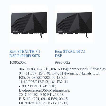
Eton STEALTH 7.1
Eton STEALTH 7.1
DSP PnP HiFi S676
DSP
10995.00
kr
9995.00
kr
04-10 E83
,
18- G15
,
09-15 E84
Ljudprocessor/DSP/Medias
,
04 - 11 E87
,
15- F48
,
14>
,
11-17
6-kanals
,
7-kanals
,
Eton
F25
,
03-08 E85/E86
,
06-13 E70
,
11-18 F06/F12/F13
,
14> F32
,
11
-19 F20/F21
,
15-19 F16
,
Ljudprocessor/DSP/Mediaspelare
,
20- G06
,
20 - F40/F41
,
13-18
F15
,
18 -G01
,
09-16 E89
,
09-15
F01/F02/F03/F04
,
15- G11/G12
,