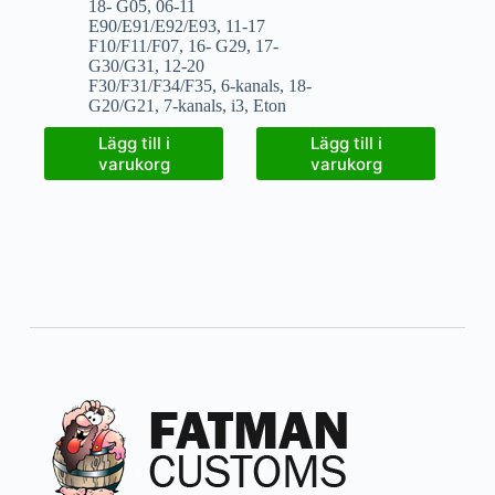
18- G05
,
06-11
E90/E91/E92/E93
,
11-17
F10/F11/F07
,
16- G29
,
17-
G30/G31
,
12-20
F30/F31/F34/F35
,
6-kanals
,
18-
G20/G21
,
7-kanals
,
i3
,
Eton
Lägg till i
Lägg till i
varukorg
varukorg