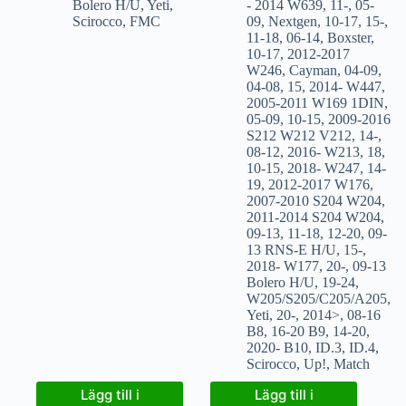
Bolero H/U
,
Yeti
,
- 2014 W639
,
11-
,
05-
Scirocco
,
FMC
09
,
Nextgen
,
10-17
,
15-
,
11-18
,
06-14
,
Boxster
,
10-17
,
2012-2017
W246
,
Cayman
,
04-09
,
04-08
,
15
,
2014- W447
,
2005-2011 W169 1DIN
,
05-09
,
10-15
,
2009-2016
S212 W212 V212
,
14-
,
08-12
,
2016- W213
,
18
,
10-15
,
2018- W247
,
14-
19
,
2012-2017 W176
,
2007-2010 S204 W204
,
2011-2014 S204 W204
,
09-13
,
11-18
,
12-20
,
09-
13 RNS-E H/U
,
15-
,
2018- W177
,
20-
,
09-13
Bolero H/U
,
19-24
,
W205/S205/C205/A205
,
Yeti
,
20-
,
2014>
,
08-16
B8
,
16-20 B9
,
14-20
,
2020- B10
,
ID.3
,
ID.4
,
Scirocco
,
Up!
,
Match
Lägg till i
Lägg till i