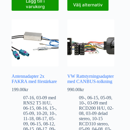
Lägg till i
Välj alternativ
varukorg
Antennadapter 2x
VW Rattstyrningsadapter
FAKRA med förstärkare
med CANBUS-tolkning
199.00
kr
990.00
kr
07-16
,
03-09 med
09-
,
06-15
,
05-09
,
RNS2 T5 H/U
,
10-
,
03-09 med
06-15
,
08-16
,
15-
,
RCD200 H/U
,
02-
05-09
,
10-20
,
10-
,
08
,
03-09 delad
11-18
,
08-17
,
05-
stereo
,
10-15
09
,
06-15
,
08-12
,
RCD310 stereo
,
08-15
,
08-17
,
09-
,
05-09
,
04-08
,
03-