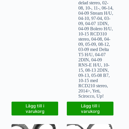
delad stereo
,
02-
08
,
10-
,
11-
,
06-14
,
04-09 Stream H/U
,
04-10
,
97-04
,
03-
09
,
04-07 1DIN
,
04-09 Bolero H/U
,
10-15 RCD310
stereo
,
04-08
,
04-
09
,
05-09
,
08-12
,
03-09 med Delta
T5 H/U
,
04-07
2DIN
,
04-09
RNS-E H/U
,
10-
15
,
08-13 2DIN
,
09-13
,
05-08 B7
,
10-15 med
RCD210 stereo
,
2014>
,
Yeti
,
Scirocco
,
Up!
Lägg till i
Lägg till i
varukorg
varukorg