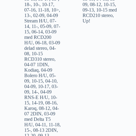
18-
,
10-
,
10-17
,
09
,
08-12
,
10-15
,
07-16
,
11-18
,
10>
,
09-13
,
10-15 med
13-
,
02-09
,
04-09
RCD210 stereo
,
Stream H/U
,
07-
Up!
14
,
11-
,
05-09
,
07-
15
,
06-14
,
03-09
med RCD200
H/U
,
06-18
,
03-09
delad stereo
,
04-
08
,
10-15
RCD310 stereo
,
04-07 1DIN
,
Kodiaq
,
04-09
Bolero H/U
,
05-
09
,
10-15
,
04-10
,
04-09
,
10-17
,
03-
09
,
14-
,
04-09
RNS-E H/U
,
10-
15
,
14-19
,
08-16
,
Karoq
,
08-12
,
04-
07 2DIN
,
03-09
med Delta T5
H/U
,
04-11
,
11-18
,
15-
,
08-13 2DIN
,
12-20
,
09-13