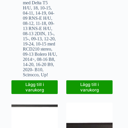
med Delta T5
H/U
,
18
,
10-15
,
04-11
,
14-19
,
04-
09 RNS-E H/U
,
08-12
,
11-18
,
09-
13 RNS-E H/U
,
08-13 2DIN
,
15-
,
15-
,
09-13
,
12-20
,
19-24
,
10-15 med
RCD210 stereo
,
09-13 Bolero H/U
,
2014>
,
08-16 B8
,
14-20
,
16-20 B9
,
2020- B10
,
Scirocco
,
Up!
Lägg till i
Lägg till i
varukorg
varukorg