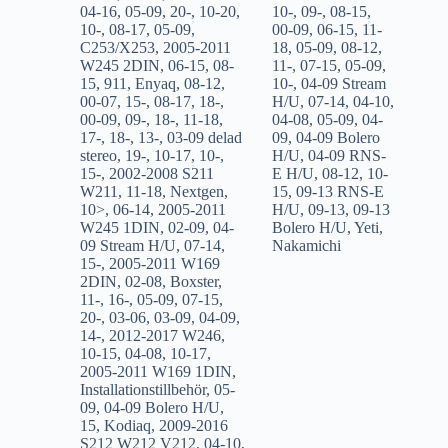
04-16
,
05-09
,
20-
,
10-20
,
10-
,
09-
,
08-15
,
10-
,
08-17
,
05-09
,
00-09
,
06-15
,
11-
C253/X253
,
2005-2011
18
,
05-09
,
08-12
,
W245 2DIN
,
06-15
,
08-
11-
,
07-15
,
05-09
,
15
,
911
,
Enyaq
,
08-12
,
10-
,
04-09 Stream
00-07
,
15-
,
08-17
,
18-
,
H/U
,
07-14
,
04-10
,
00-09
,
09-
,
18-
,
11-18
,
04-08
,
05-09
,
04-
17-
,
18-
,
13-
,
03-09 delad
09
,
04-09 Bolero
stereo
,
19-
,
10-17
,
10-
,
H/U
,
04-09 RNS-
15-
,
2002-2008 S211
E H/U
,
08-12
,
10-
W211
,
11-18
,
Nextgen
,
15
,
09-13 RNS-E
10>
,
06-14
,
2005-2011
H/U
,
09-13
,
09-13
W245 1DIN
,
02-09
,
04-
Bolero H/U
,
Yeti
,
09 Stream H/U
,
07-14
,
Nakamichi
15-
,
2005-2011 W169
2DIN
,
02-08
,
Boxster
,
11-
,
16-
,
05-09
,
07-15
,
20-
,
03-06
,
03-09
,
04-09
,
14-
,
2012-2017 W246
,
10-15
,
04-08
,
10-17
,
2005-2011 W169 1DIN
,
Installationstillbehör
,
05-
09
,
04-09 Bolero H/U
,
15
,
Kodiaq
,
2009-2016
S212 W212 V212
,
04-10
,