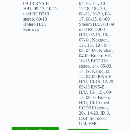
09-13 RNS-E
04-16
,
15-
,
10-
,
H/U
,
09-13
,
10-15
11-18
,
18-
,
20-
,
med RCD210
08-12
,
10-20
,
08-
stereo
,
09-13
17
,
08-15
,
04-09
Bolero H/U
,
Stream H/U
,
03-09
Scirocco
med RCD200
H/U
,
07-15
,
10-
,
07-14
,
Nextgen
,
11-
,
13-
,
19-
,
04-
08
,
04-09
,
Kodiaq
,
04-09 Bolero H/U
,
10-15 RCD310
stereo
,
14-
,
05-09
,
14-19
,
Karoq
,
08-
12
,
04-09 RNS-E
H/U
,
10-15
,
12-20
,
09-13 RNS-E
H/U
,
15-
,
15-
,
09-
13
,
09-13 Bolero
H/U
,
10-15 med
RCD210 stereo
,
20-
,
14-20
,
ID.3
,
ID.4
,
Scirocco
,
Up!
,
FMC