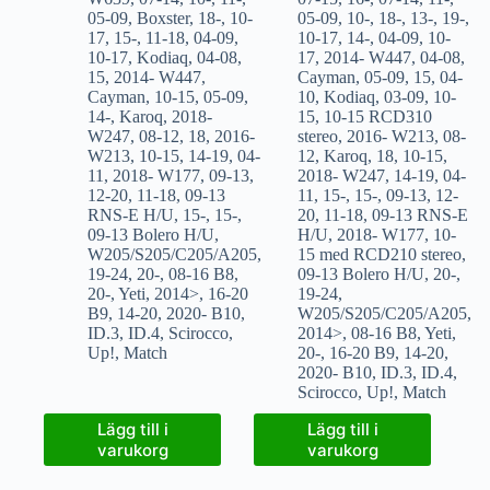
05-09
,
Boxster
,
18-
,
10-
05-09
,
10-
,
18-
,
13-
,
19-
,
17
,
15-
,
11-18
,
04-09
,
10-17
,
14-
,
04-09
,
10-
10-17
,
Kodiaq
,
04-08
,
17
,
2014- W447
,
04-08
,
15
,
2014- W447
,
Cayman
,
05-09
,
15
,
04-
Cayman
,
10-15
,
05-09
,
10
,
Kodiaq
,
03-09
,
10-
14-
,
Karoq
,
2018-
15
,
10-15 RCD310
W247
,
08-12
,
18
,
2016-
stereo
,
2016- W213
,
08-
W213
,
10-15
,
14-19
,
04-
12
,
Karoq
,
18
,
10-15
,
11
,
2018- W177
,
09-13
,
2018- W247
,
14-19
,
04-
12-20
,
11-18
,
09-13
11
,
15-
,
15-
,
09-13
,
12-
RNS-E H/U
,
15-
,
15-
,
20
,
11-18
,
09-13 RNS-E
09-13 Bolero H/U
,
H/U
,
2018- W177
,
10-
W205/S205/C205/A205
,
15 med RCD210 stereo
,
19-24
,
20-
,
08-16 B8
,
09-13 Bolero H/U
,
20-
,
20-
,
Yeti
,
2014>
,
16-20
19-24
,
B9
,
14-20
,
2020- B10
,
W205/S205/C205/A205
,
ID.3
,
ID.4
,
Scirocco
,
2014>
,
08-16 B8
,
Yeti
,
Up!
,
Match
20-
,
16-20 B9
,
14-20
,
2020- B10
,
ID.3
,
ID.4
,
Scirocco
,
Up!
,
Match
Lägg till i
Lägg till i
varukorg
varukorg