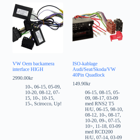
VW Oem backamera
ISO-kablage
interface HIGH
Audi/Seat/Skoda/VW
40Pin Quadlock
2990.00
kr
149.90
kr
10-
,
06-15
,
05-09
,
10-20
,
08-12
,
07-
06-15
,
08-15
,
05-
15
,
10-
,
10-15
,
09
,
08-17
,
03-09
15-
,
Scirocco
,
Up!
med RNS2 T5
H/U
,
06-15
,
98-10
,
08-12
,
10-
,
08-17
,
10-20
,
09-
,
07-15
,
10>
,
11-18
,
03-09
med RCD200
H/U
,
07-14
,
03-09