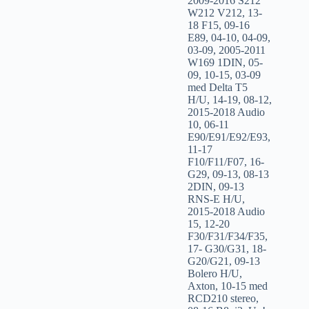
2009-2016 S212
W212 V212
,
13-
18 F15
,
09-16
E89
,
04-10
,
04-09
,
03-09
,
2005-2011
W169 1DIN
,
05-
09
,
10-15
,
03-09
med Delta T5
H/U
,
14-19
,
08-12
,
2015-2018 Audio
10
,
06-11
E90/E91/E92/E93
,
11-17
F10/F11/F07
,
16-
G29
,
09-13
,
08-13
2DIN
,
09-13
RNS-E H/U
,
2015-2018 Audio
15
,
12-20
F30/F31/F34/F35
,
17- G30/G31
,
18-
G20/G21
,
09-13
Bolero H/U
,
Axton
,
10-15 med
RCD210 stereo
,