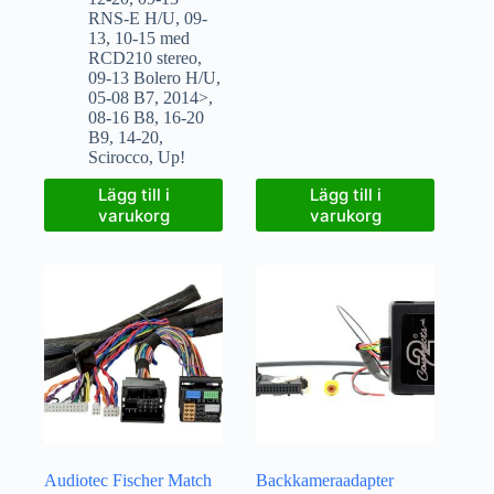
RNS-E H/U
,
09-
13
,
10-15 med
RCD210 stereo
,
09-13 Bolero H/U
,
05-08 B7
,
2014>
,
08-16 B8
,
16-20
B9
,
14-20
,
Scirocco
,
Up!
Lägg till i
Lägg till i
varukorg
varukorg
Audiotec Fischer Match
Backkameraadapter