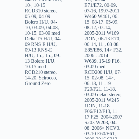
10-
,
10-15
E71/E72
,
00-09
,
RCD310 stereo
,
07-16
,
1997-2011
05-09
,
04-09
W460 W461
,
06-
Bolero H/U
,
04-
15
,
08-17
,
05-09
,
10
,
03-09
,
04-08
,
08-12
,
07-14
,
10-15
,
03-09 med
2005-2011 W169
Delta T5 H/U
,
04-
2DIN
,
06-13 E70
,
09 RNS-E H/U
,
06-14
,
11-
,
03-08
09-13 RNS-E
E85/E86
,
14> F32
,
H/U
,
15-
,
15-
,
09-
2006 - 2014
13 Bolero H/U
,
W639
,
15-19 F16
,
10-15 med
03-09 med
RCD210 stereo
,
RCD200 H/U
,
07-
14-20
,
Scirocco
,
15
,
02-08
,
14>
,
Ground Zero
06-18
,
11 -19
F20/F21
,
11-18
,
03-09 delad stereo
,
2005-2011 W245
1DIN
,
11-18
F06/F12/F13
,
11-
17 F25
,
2004-2007
S203 W203
,
04-
08
,
2006> NCV3
,
03-10 E60/E61
,