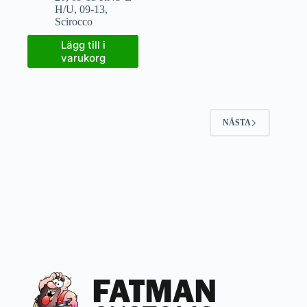
H/U
,
09-13
,
Scirocco
Lägg till i
varukorg
NÄSTA