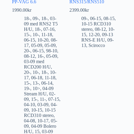
PP-VAG 6.6
RNS315/RNS510
1990.00
kr
2399.00
kr
18-
,
09-
,
18-
,
03-
09-
,
06-15
,
08-15
,
09 med RNS2 T5
10-15 RCD310
H/U
,
18-
,
07-16
,
stereo
,
08-12
,
10-
15-
,
10-
,
11-18
,
15
,
12-20
,
09-13
06-15
,
10-20
,
08-
RNS-E H/U
,
09-
17
,
05-09
,
05-09
,
13
,
Scirocco
20-
,
06-15
,
98-10
,
08-12
,
16-
,
05-09
,
03-09 med
RCD200 H/U
,
20-
,
10-
,
18-
,
10-
17
,
06-18
,
11-18
,
15-
,
13-
,
06-14
,
19-
,
10>
,
04-09
Stream H/U
,
02-
09
,
15-
,
11-
,
07-15
,
04-10
,
03-09
,
04-
09
,
10-15
,
10-15
RCD310 stereo
,
04-08
,
10-17
,
05-
09
,
04-09 Bolero
H/U
,
15
,
03-09