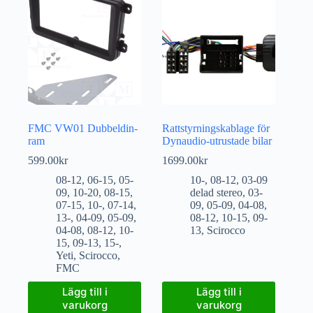
FMC VW01 Dubbeldin-
Rattstyrningskablage för
ram
Dynaudio-utrustade bilar
599.00
kr
1699.00
kr
08-12
,
06-15
,
05-
10-
,
08-12
,
03-09
09
,
10-20
,
08-15
,
delad stereo
,
03-
07-15
,
10-
,
07-14
,
09
,
05-09
,
04-08
,
13-
,
04-09
,
05-09
,
08-12
,
10-15
,
09-
04-08
,
08-12
,
10-
13
,
Scirocco
15
,
09-13
,
15-
,
Yeti
,
Scirocco
,
FMC
Lägg till i
Lägg till i
varukorg
varukorg