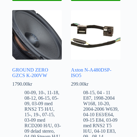
GROUND ZERO
Axton N-A480DSP-
GZCS K-200VW
ISO5
1790.00
kr
299.00
kr
00-09
,
10-
,
11-18
,
08-15
,
04 - 11
08-12
,
06-15
,
05-
E87
,
1998-2004
09
,
03-09 med
W168
,
10-20
,
RNS2 T5 H/U
,
2004-2006 W639
,
15-
,
19-
,
07-15
,
04-10 E63/E64
,
03-09 med
09-15 E84
,
03-09
RCD200 H/U
,
03-
med RNS2 T5
09 delad stereo
,
H/U
,
04-10 E83
,
04-09 Stream H/U
,
09-
,
08-14