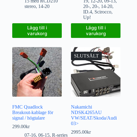
15 med RCD210
19
,
12-20
,
09-13
,
stereo
,
14-20
20-
,
20-
,
14-20
,
ID.4
,
Scirocco
,
Up!
Lägg till i
Lägg till i
varukorg
varukorg
SLUTSÅLT
FMC Quadlock
Nakamichi
Breakout-kablage för
NDSK4265AU
signal / högtalare
VW/SEAT/Skoda/Audi
03>
299.00
kr
2995.00
kr
07-16
,
06-15
,
R-series