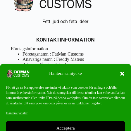
Fett ljud och feta idéer
KONTAKTINFORMATION
Företagsinformation
Företagsnamn : FatMan Customs
Ansvarigs namn : Freddy Mateus
Adress : Tångenvägen 9
Postnr : 417 46 Göteborg
Hantera samtycke
Tel : 0762919666
Orgnr : 870310-5018
info@fatmancustoms.se
För att ge en bra upplevelse använder vi teknik som cookies för att lagra och/eller
Mån – Fre 10:00 – 18:00
komma åt enhetsinformation. När du samtycker till dessa tekniker kan vi behandla data
Lör -11:00 – 15:00
som surfbeteende eller unika ID:n på denna webbplats. Om du inte samtycker eller om
du återkallar ditt samtycke kan detta påverka vissa funktioner negativt.
Nyhetsbrev
Hantera tjänster
Missa aldrig ett bra erbjudande!
Acceptera