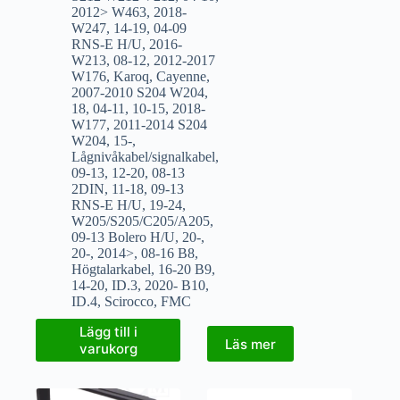
2012> W463
,
2018-
W247
,
14-19
,
04-09
RNS-E H/U
,
2016-
W213
,
08-12
,
2012-2017
W176
,
Karoq
,
Cayenne
,
2007-2010 S204 W204
,
18
,
04-11
,
10-15
,
2018-
W177
,
2011-2014 S204
W204
,
15-
,
Lågnivåkabel/signalkabel
,
09-13
,
12-20
,
08-13
2DIN
,
11-18
,
09-13
RNS-E H/U
,
19-24
,
W205/S205/C205/A205
,
09-13 Bolero H/U
,
20-
,
20-
,
2014>
,
08-16 B8
,
Högtalarkabel
,
16-20 B9
,
14-20
,
ID.3
,
2020- B10
,
ID.4
,
Scirocco
,
FMC
Lägg till i
Läs mer
varukorg