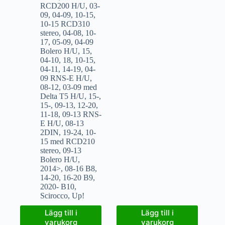
RCD200 H/U
,
03-
09
,
04-09
,
10-15
,
10-15 RCD310
stereo
,
04-08
,
10-
17
,
05-09
,
04-09
Bolero H/U
,
15
,
04-10
,
18
,
10-15
,
04-11
,
14-19
,
04-
09 RNS-E H/U
,
08-12
,
03-09 med
Delta T5 H/U
,
15-
,
15-
,
09-13
,
12-20
,
11-18
,
09-13 RNS-
E H/U
,
08-13
2DIN
,
19-24
,
10-
15 med RCD210
stereo
,
09-13
Bolero H/U
,
2014>
,
08-16 B8
,
14-20
,
16-20 B9
,
2020- B10
,
Scirocco
,
Up!
Lägg till i
Lägg till i
varukorg
varukorg