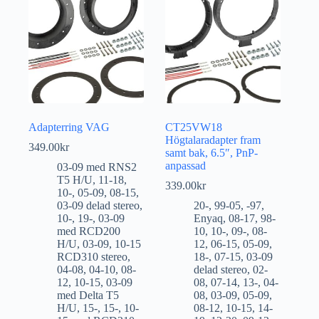
Adapterring VAG
CT25VW18
Högtalaradapter fram
349.00
kr
samt bak, 6.5″, PnP-
anpassad
03-09 med RNS2
T5 H/U
,
11-18
,
339.00
kr
10-
,
05-09
,
08-15
,
03-09 delad stereo
,
20-
,
99-05
,
-97
,
10-
,
19-
,
03-09
Enyaq
,
08-17
,
98-
med RCD200
10
,
10-
,
09-
,
08-
H/U
,
03-09
,
10-15
12
,
06-15
,
05-09
,
RCD310 stereo
,
18-
,
07-15
,
03-09
04-08
,
04-10
,
08-
delad stereo
,
02-
12
,
10-15
,
03-09
08
,
07-14
,
13-
,
04-
med Delta T5
08
,
03-09
,
05-09
,
H/U
,
15-
,
15-
,
10-
08-12
,
10-15
,
14-