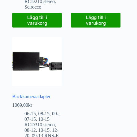
RCD210 stereo
,
Scirocco
Lägg till i
Lägg till i
varukorg
varukorg
Backkameraadapter
1069.00
kr
06-15
,
08-15
,
09-
,
07-15
,
10-15
RCD310 stereo
,
08-12
,
10-15
,
12-
20
,
09-13 RNS-E