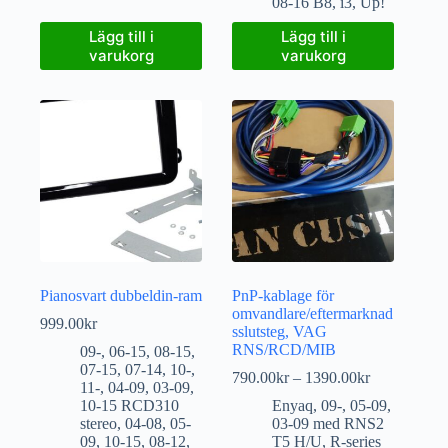
08-16 B8
,
i3
,
Up!
Lägg till i
Lägg till i
varukorg
varukorg
Pianosvart dubbeldin-ram
PnP-kablage för
omvandlare/eftermarknad
999.00
kr
sslutsteg, VAG
RNS/RCD/MIB
09-
,
06-15
,
08-15
,
07-15
,
07-14
,
10-
,
790.00
kr
–
1390.00
kr
11-
,
04-09
,
03-09
,
10-15 RCD310
Enyaq
,
09-
,
05-09
,
stereo
,
04-08
,
05-
03-09 med RNS2
09
,
10-15
,
08-12
,
T5 H/U
,
R-series