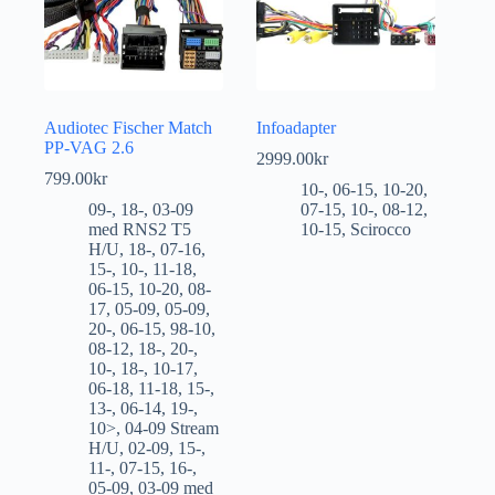
Audiotec Fischer Match
Infoadapter
PP-VAG 2.6
2999.00
kr
799.00
kr
10-
,
06-15
,
10-20
,
09-
,
18-
,
03-09
07-15
,
10-
,
08-12
,
med RNS2 T5
10-15
,
Scirocco
H/U
,
18-
,
07-16
,
15-
,
10-
,
11-18
,
06-15
,
10-20
,
08-
17
,
05-09
,
05-09
,
20-
,
06-15
,
98-10
,
08-12
,
18-
,
20-
,
10-
,
18-
,
10-17
,
06-18
,
11-18
,
15-
,
13-
,
06-14
,
19-
,
10>
,
04-09 Stream
H/U
,
02-09
,
15-
,
11-
,
07-15
,
16-
,
05-09
,
03-09 med