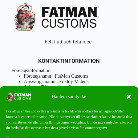
Fett ljud och feta idéer
KONTAKTINFORMATION
Företagsinformation
Företagsnamn : FatMan Customs
Ansvarigs namn : Freddy Mateus
Adress : Tångenvägen 9
Postnr : 417 46 Göteborg
Hantera samtycke
Tel : 0762919666
Orgnr : 870310-5018
info@fatmancustoms.se
För att ge en bra upplevelse använder vi teknik som cookies för att lagra och/eller
Mån – Fre 10:00 – 18:00
komma åt enhetsinformation. När du samtycker till dessa tekniker kan vi behandla data
Lör -11:00 – 15:00
som surfbeteende eller unika ID:n på denna webbplats. Om du inte samtycker eller om
du återkallar ditt samtycke kan detta påverka vissa funktioner negativt.
Nyhetsbrev