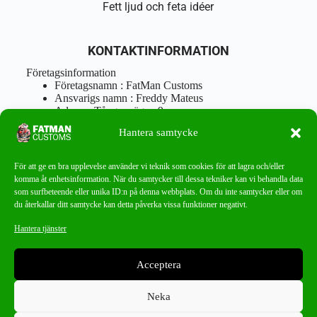
Fett ljud och feta idéer
KONTAKTINFORMATION
Företagsinformation
Företagsnamn : FatMan Customs
Ansvarigs namn : Freddy Mateus
Adress : Tångenvägen 9
Postnr : 417 46 Göteborg
Hantera samtycke
Tel : 0762919666
Orgnr : 870310-5018
info@fatmancustoms.se
För att ge en bra upplevelse använder vi teknik som cookies för att lagra och/eller
Mån – Fre 10:00 – 18:00
komma åt enhetsinformation. När du samtycker till dessa tekniker kan vi behandla data
Lör -11:00 – 15:00
som surfbeteende eller unika ID:n på denna webbplats. Om du inte samtycker eller om
du återkallar ditt samtycke kan detta påverka vissa funktioner negativt.
Nyhetsbrev
Hantera tjänster
Missa aldrig ett bra erbjudande!
Acceptera
PRENUMERERA
Neka