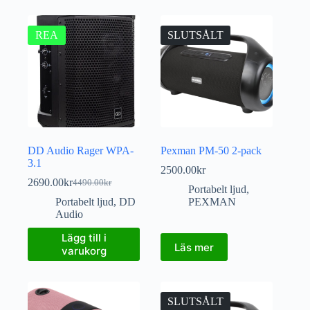
REA
SLUTSÅLT
DD Audio Rager WPA-
Pexman PM-50 2-pack
3.1
2500.00
kr
2690.00
kr
4490.00
kr
Portabelt ljud
,
Portabelt ljud
,
DD
PEXMAN
Audio
Lägg till i
Läs mer
varukorg
SLUTSÅLT