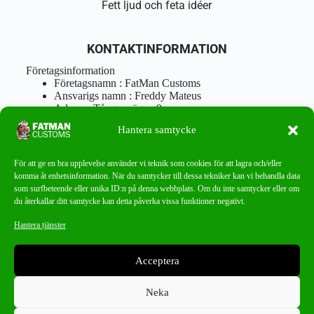
Fett ljud och feta idéer
KONTAKTINFORMATION
Företagsinformation
Företagsnamn : FatMan Customs
Ansvarigs namn : Freddy Mateus
Adress : Tångenvägen 9
Postnr : 417 46 Göteborg
Hantera samtycke
Tel : 0762919666
Orgnr : 870310-5018
info@fatmancustoms.se
För att ge en bra upplevelse använder vi teknik som cookies för att lagra och/eller
Mån – Fre 10:00 – 18:00
komma åt enhetsinformation. När du samtycker till dessa tekniker kan vi behandla data
Lör -11:00 – 15:00
som surfbeteende eller unika ID:n på denna webbplats. Om du inte samtycker eller om
du återkallar ditt samtycke kan detta påverka vissa funktioner negativt.
Nyhetsbrev
Hantera tjänster
Missa aldrig ett bra erbjudande!
Acceptera
PRENUMERERA
Neka