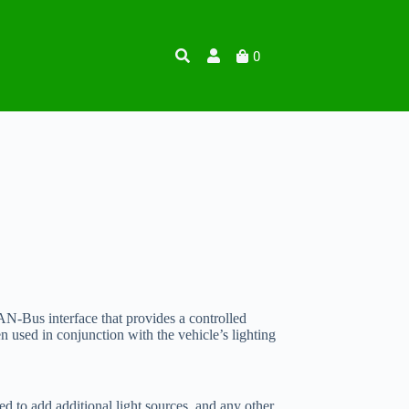
0
N-Bus interface that provides a controlled
used in conjunction with the vehicle’s lighting
d to add additional light sources, and any other