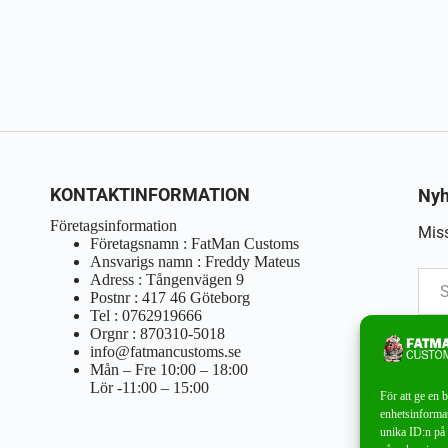
KONTAKTINFORMATION
Nyh
Företagsinformation
Miss
Företagsnamn : FatMan Customs
Ansvarigs namn : Freddy Mateus
Adress : Tångenvägen 9
Postnr : 417 46 Göteborg
Tel : 0762919666
Orgnr : 870310-5018
info@fatmancustoms.se
Mån – Fre 10:00 – 18:00
Lör -11:00 – 15:00
För att ge en 
enhetsinformat
unika ID:n på 