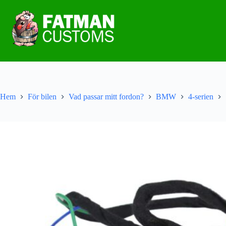
Hem
För bilen
Vad passar mitt fordon?
BMW
4-serien