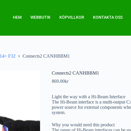
HEM
WEBBUTIK
KÖPVILLKOR
KONTAKTA OSS
14> F32
Connects2 CANHBBM1
Connects2 CANHBBM1
869.00
kr
Light the way with a Hi-Beam Interface
The Hi-Beam interface is a multi-output CA
power source for external components when 
system.
Why you would need this product
The range of Hi-Beam interfaces can be use