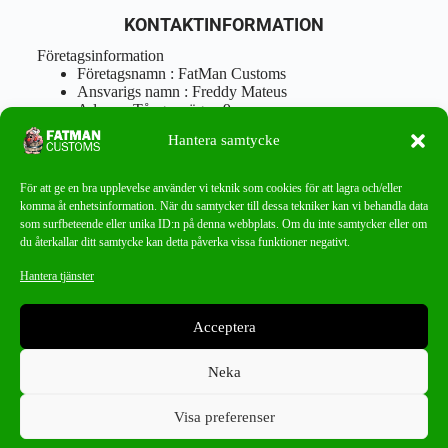
KONTAKTINFORMATION
Företagsinformation
Företagsnamn : FatMan Customs
Ansvarigs namn : Freddy Mateus
Adress : Tångenvägen 9
Postnr : 417 46 Göteborg
Hantera samtycke
Tel : 0762919666
Orgnr : 870310-5018
info@fatmancustoms.se
För att ge en bra upplevelse använder vi teknik som cookies för att lagra och/eller
Mån – Fre 10:00 – 18:00
komma åt enhetsinformation. När du samtycker till dessa tekniker kan vi behandla data
Lör -11:00 – 15:00
som surfbeteende eller unika ID:n på denna webbplats. Om du inte samtycker eller om
du återkallar ditt samtycke kan detta påverka vissa funktioner negativt.
Nyhetsbrev
Hantera tjänster
Missa aldrig ett bra erbjudande!
Acceptera
PRENUMERERA
Neka
Visa preferenser