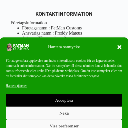
KONTAKTINFORMATION
Företagsinformation
Företagsnamn : FatMan Customs
Ansvarigs namn : Freddy Mateus
Adress : Tångenvägen 9
Postnr : 417 46 Göteborg
Hantera samtycke
Tel : 0762919666
Orgnr : 870310-5018
info@fatmancustoms.se
För att ge en bra upplevelse använder vi teknik som cookies för att lagra och/eller
Mån – Fre 10:00 – 18:00
komma åt enhetsinformation. När du samtycker till dessa tekniker kan vi behandla data
Lör -11:00 – 15:00
som surfbeteende eller unika ID:n på denna webbplats. Om du inte samtycker eller om
du återkallar ditt samtycke kan detta påverka vissa funktioner negativt.
Nyhetsbrev
Hantera tjänster
Missa aldrig ett bra erbjudande!
Acceptera
PRENUMERERA
Neka
Visa preferenser