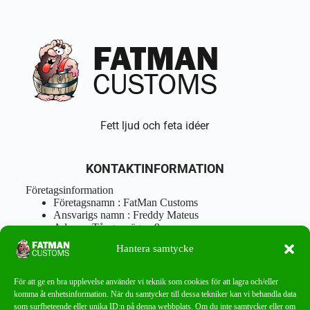
Fett ljud och feta idéer
KONTAKTINFORMATION
Företagsinformation
Företagsnamn : FatMan Customs
Ansvarigs namn : Freddy Mateus
Adress : Tångenvägen 9
Postnr : 417 46 Göteborg
Hantera samtycke
Tel : 0762919666
Orgnr : 870310-5018
info@fatmancustoms.se
För att ge en bra upplevelse använder vi teknik som cookies för att lagra och/eller
Mån – Fre 10:00 – 18:00
komma åt enhetsinformation. När du samtycker till dessa tekniker kan vi behandla data
Lör -11:00 – 15:00
som surfbeteende eller unika ID:n på denna webbplats. Om du inte samtycker eller om