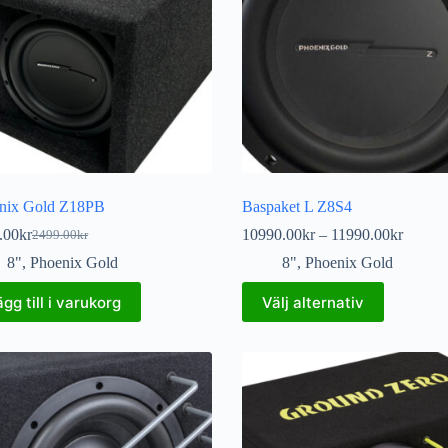
nix Gold Z18PB
Baspaket L Z8S4
.00
kr
10990.00
kr
–
11990.00
kr
2499.00
kr
8"
,
Phoenix Gold
8"
,
Phoenix Gold
ägg till i varukorg
Välj alternativ