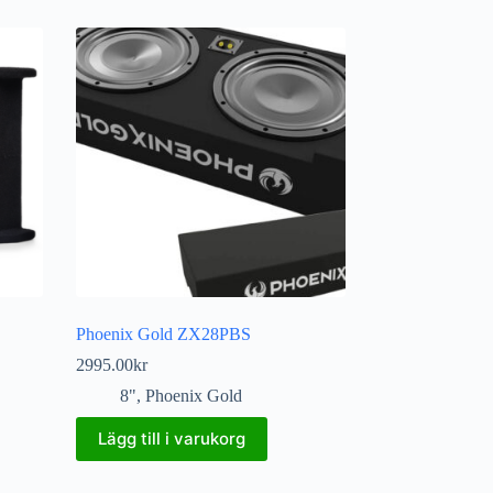
Phoenix Gold ZX28PBS
2995.00
kr
8"
,
Phoenix Gold
Lägg till i varukorg