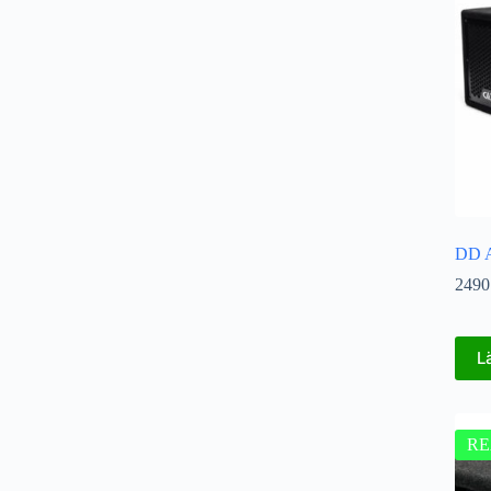
DD A
2490
L
RE