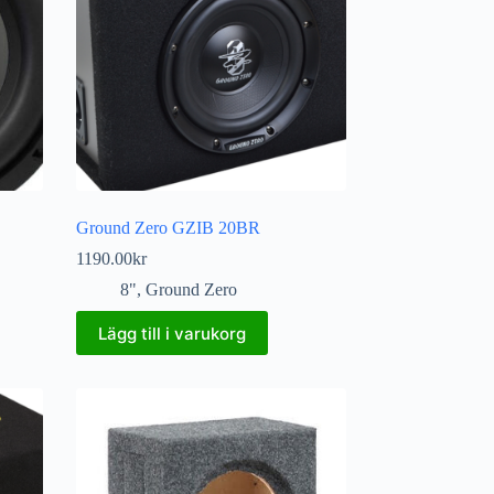
Ground Zero GZIB 20BR
1190.00
kr
8"
,
Ground Zero
Lägg till i varukorg