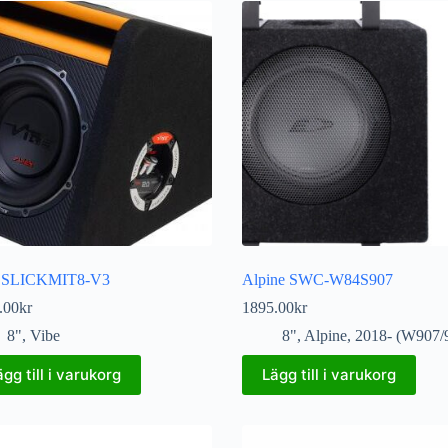
e SLICKMIT8-V3
Alpine SWC-W84S907
.00
kr
1895.00
kr
8"
,
Vibe
8"
,
Alpine
,
2018- (W907/
ägg till i varukorg
Lägg till i varukorg