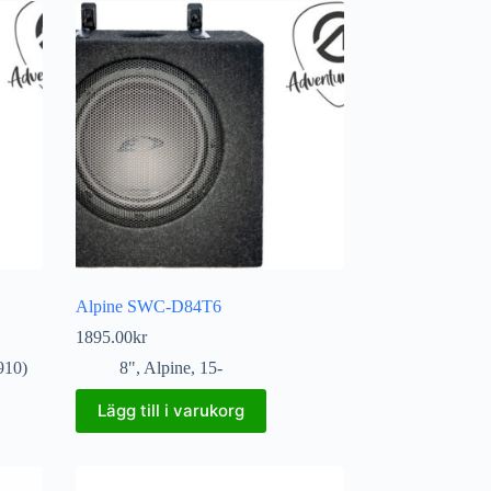
Alpine SWC-D84T6
1895.00
kr
910)
8"
,
Alpine
,
15-
Lägg till i varukorg