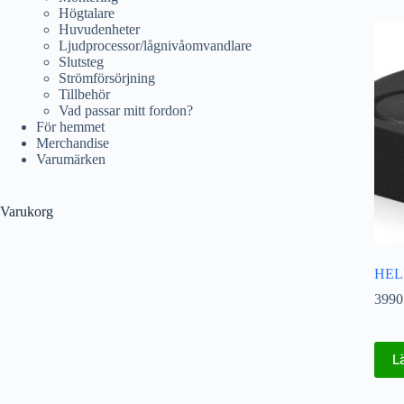
Högtalare
Huvudenheter
Ljudprocessor/lågnivåomvandlare
Slutsteg
Strömförsörjning
Tillbehör
Vad passar mitt fordon?
För hemmet
Merchandise
Varumärken
Varukorg
HEL
3990
L