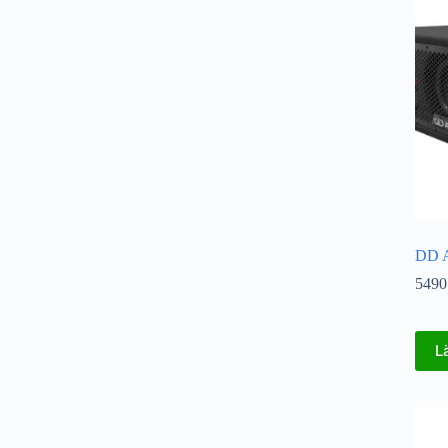
DD A
5490
L