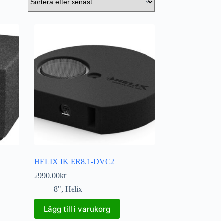
HELIX IK ER8.1-DVC2
2990.00
kr
8"
,
Helix
Lägg till i varukorg