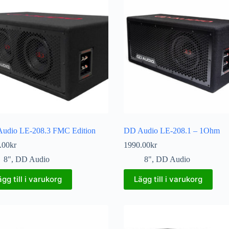
udio LE-208.3 FMC Edition
DD Audio LE-208.1 – 1Ohm
.00
kr
1990.00
kr
8"
,
DD Audio
8"
,
DD Audio
ägg till i varukorg
Lägg till i varukorg