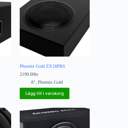
Phoenix Gold ZX18PBS
2199.00
kr
8"
,
Phoenix Gold
Lägg till i varukorg