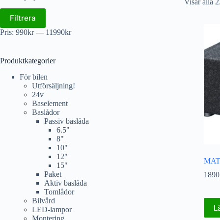
Visar alla 2
Filtrera
Pris:
990kr
—
11990kr
Produktkategorier
För bilen
Utförsäljning!
24v
Baselement
Baslådor
Passiv baslåda
6.5"
8"
10"
12"
MAT
15"
Paket
1890
Aktiv baslåda
Tomlådor
Bilvård
L
LED-lampor
Montering