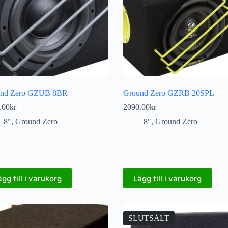
und Zero GZUB 8BR
Ground Zero GZRB 20SPL
.00
kr
2090.00
kr
8"
,
Ground Zero
8"
,
Ground Zero
ägg till i varukorg
Lägg till i varukorg
SLUTSÅLT