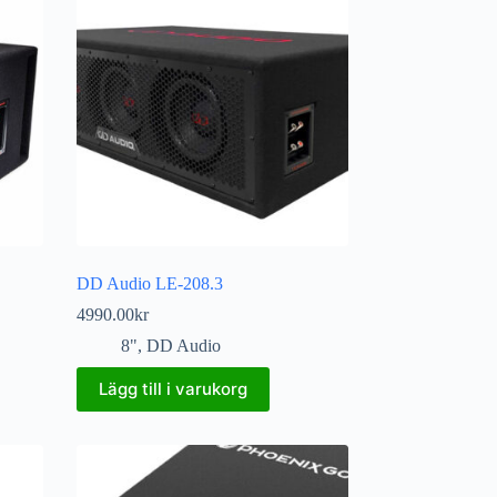
DD Audio LE-208.3
4990.00
kr
8"
,
DD Audio
Lägg till i varukorg