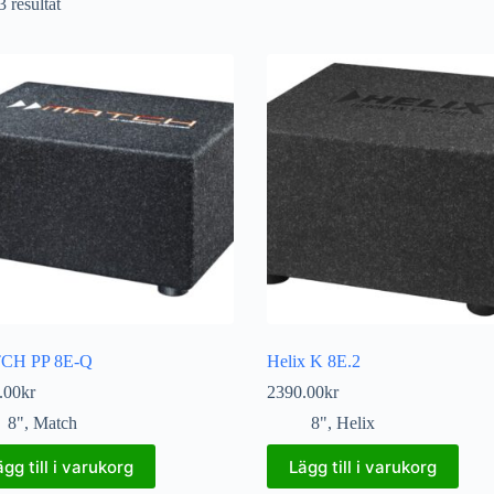
3 resultat
CH PP 8E-Q
Helix K 8E.2
.00
kr
2390.00
kr
8"
,
Match
8"
,
Helix
ägg till i varukorg
Lägg till i varukorg