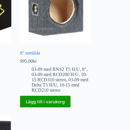
8″ tomlåda
995.00
kr
03-09 med RNS2 T5 H/U
,
8"
,
03-09 med RCD200 H/U
,
10-
15 RCD310 stereo
,
03-09 med
Delta T5 H/U
,
10-15 med
RCD210 stereo
Lägg till i varukorg