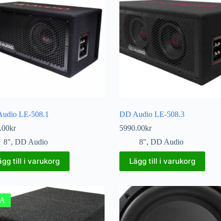
udio LE-508.1
DD Audio LE-508.3
.00
kr
5990.00
kr
8"
,
DD Audio
8"
,
DD Audio
ägg till i varukorg
Lägg till i varukorg
A