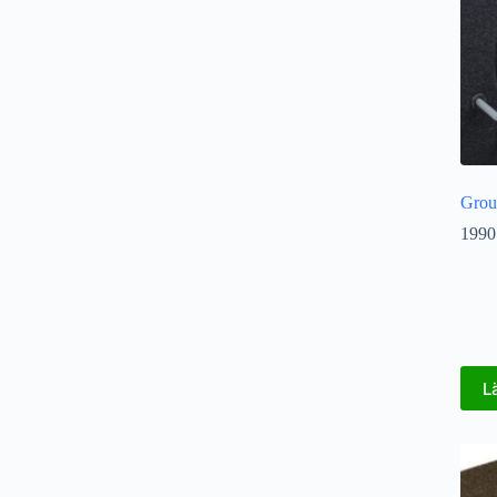
Gro
1990
L