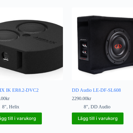
IX IK ER8.2-DVC2
DD Audio LE-DF-SL608
.00
kr
2290.00
kr
8"
,
Helix
8"
,
DD Audio
ägg till i varukorg
Lägg till i varukorg