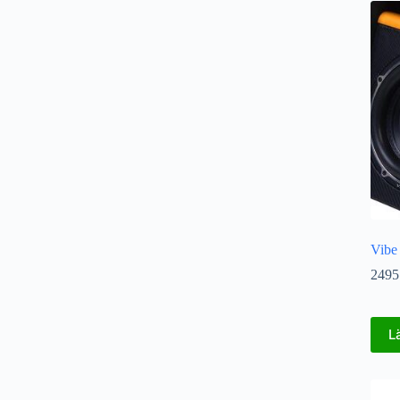
Vib
2495
L