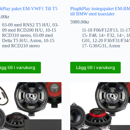
&Play paket EM-VWF1 Till T5
Plug&Play instegspaket EM-
till BMW med koaxialer
.00
kr
5989.00
kr
03-09 med RNS2 T5 H/U
,
03-
09 med RCD200 H/U
,
10-15
11-18 F06/F12/F13
,
11-1
RCD310 stereo
,
03-09 med
15- F48
,
14> F32
,
14>
,
18
Delta T5 H/U
,
Axton
,
10-15
G01
,
12-20 F30/F31/F34
med RCD210 stereo
17- G30/G31
,
Axton
ägg till i varukorg
Lägg till i varukorg