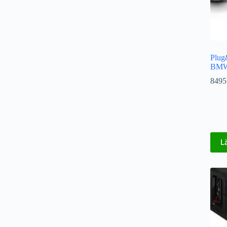
Plug
BMW 
8495
L