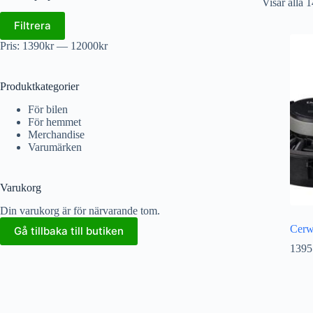
Visar alla 1
Filtrera
Pris:
1390kr
—
12000kr
Produktkategorier
För bilen
För hemmet
Merchandise
Varumärken
Varukorg
Din varukorg är för närvarande tom.
Cerw
Gå tillbaka till butiken
1395