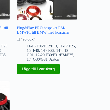
 till
Plug&Play PRO baspaket EM-
BMWF1 till BMW med koaxialer
11495.00
kr
7 F25
,
11-18 F06/F12/F13
,
11-17 F25
,
 -
15- F48
,
14> F32
,
14>
,
18 -
/F35
,
G01
,
12-20 F30/F31/F34/F35
,
17- G30/G31
,
Axton
Lägg till i varukorg