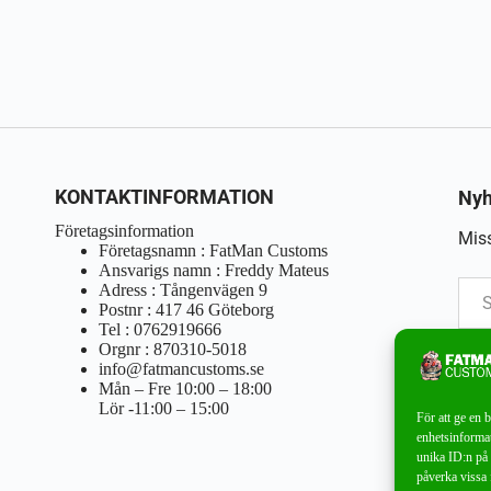
KONTAKTINFORMATION
Nyh
Företagsinformation
Miss
Företagsnamn : FatMan Customs
Ansvarigs namn : Freddy Mateus
Adress : Tångenvägen 9
Postnr : 417 46 Göteborg
Tel : 0762919666
Orgnr : 870310-5018
info@fatmancustoms.se
Mån – Fre 10:00 – 18:00
Lör -11:00 – 15:00
För att ge en 
enhetsinformat
unika ID:n på 
påverka vissa 