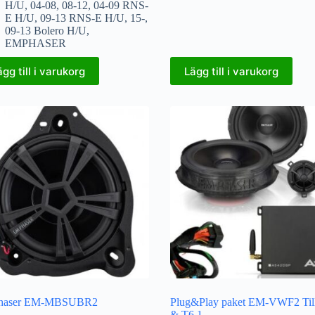
H/U
,
04-08
,
08-12
,
04-09 RNS-
E H/U
,
09-13 RNS-E H/U
,
15-
,
09-13 Bolero H/U
,
EMPHASER
ägg till i varukorg
Lägg till i varukorg
haser EM-MBSUBR2
Plug&Play paket EM-VWF2 Til
& T6.1