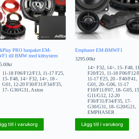
&Play PRO baspaket EM-
Emphaser EM-BMWF1
1 till BMW med kittsystem
3295.00
kr
5.00
kr
14> F32
,
14>
,
15- F48
,
1
11-18 F06/F12/F13
,
11-17 F25
,
F20/F21
,
11-18 F06/F12/
15- F48
,
14> F32
,
14>
,
18 -
11-17 F25
,
20 - F40/F41
,
G01
,
12-20 F30/F31/F34/F35
,
G01
,
20- G06
,
11-17
17- G30/G31
,
Axton
F10/F11/F07
,
18- G05
,
15
G11/G12
,
12-20
F30/F31/F34/F35
,
17-
G30/G31
,
18- G20/G21
,
EMPHASER
ägg till i varukorg
Lägg till i varukorg