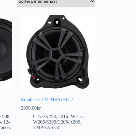
Emphaser EM-MBSUBL2
2990.00
kr
02-08
,
C253/X253
,
2016- W213
,
-
,
12-
W205/S205/C205/A205
,
rocco
,
EMPHASER