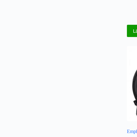
L
Emp