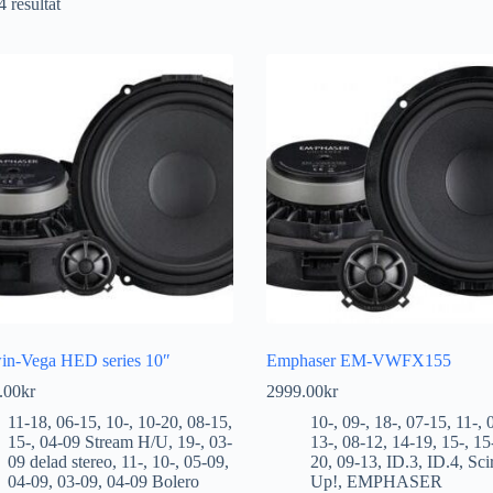
4 resultat
in-Vega HED series 10″
Emphaser EM-VWFX155
.00
kr
2999.00
kr
11-18
,
06-15
,
10-
,
10-20
,
08-15
,
10-
,
09-
,
18-
,
07-15
,
11-
,
15-
,
04-09 Stream H/U
,
19-
,
03-
13-
,
08-12
,
14-19
,
15-
,
15
09 delad stereo
,
11-
,
10-
,
05-09
,
20
,
09-13
,
ID.3
,
ID.4
,
Sci
04-09
,
03-09
,
04-09 Bolero
Up!
,
EMPHASER