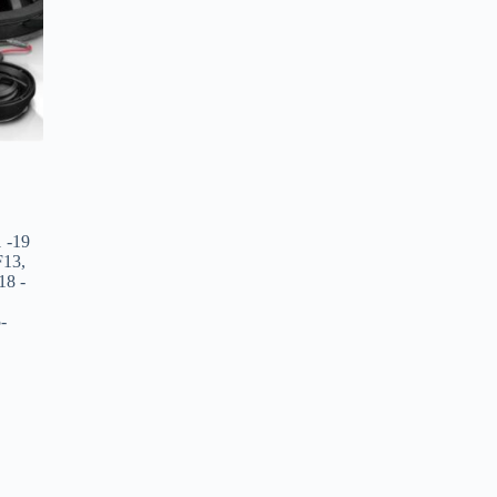
1 -19
F13
,
18 -
-