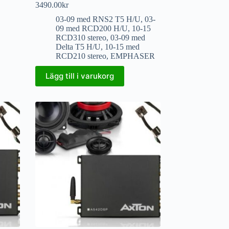
3490.00
kr
03-09 med RNS2 T5 H/U
,
03-
09 med RCD200 H/U
,
10-15
RCD310 stereo
,
03-09 med
Delta T5 H/U
,
10-15 med
RCD210 stereo
,
EMPHASER
Lägg till i varukorg