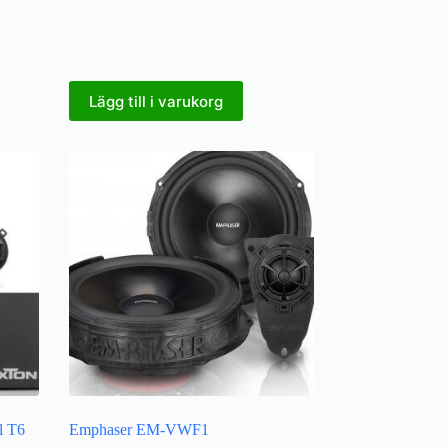
Lägg till i varukorg
l T6
Emphaser EM-VWF1