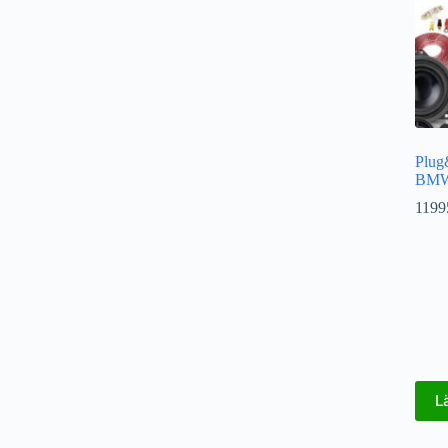
Plug
BMWF
1199
L