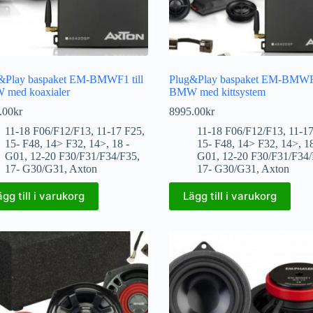
&Play baspaket EM-BMWF1 till
Plug&Play baspaket EM-BMWF1
med koaxialer
BMW med kittsystem
.00
kr
8995.00
kr
11-18 F06/F12/F13
,
11-17 F25
,
11-18 F06/F12/F13
,
11-1
15- F48
,
14> F32
,
14>
,
18 -
15- F48
,
14> F32
,
14>
,
18
G01
,
12-20 F30/F31/F34/F35
,
G01
,
12-20 F30/F31/F34
17- G30/G31
,
Axton
17- G30/G31
,
Axton
ägg till i varukorg
Lägg till i varukorg