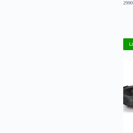
2990
L