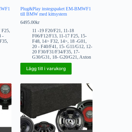
BMWF1
Plug&Play instegspaket EM-BMWF1
till BMW med kittsystem
6495.00
kr
7 F25
,
11 -19 F20/F21
,
11-18
 -
F06/F12/F13
,
11-17 F25
,
15-
/F35
,
F48
,
14> F32
,
14>
,
18 -G01
,
20 - F40/F41
,
15- G11/G12
,
12-
20 F30/F31/F34/F35
,
17-
G30/G31
,
18- G20/G21
,
Axton
Lägg till i varukorg