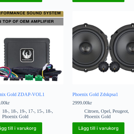
enix Gold ZDAP-VOL1
Phoenix Gold Zdskpsa1
.00
kr
2999.00
kr
18-
,
18-
,
19-
,
17-
,
15-
,
18-
,
Citroen
,
Opel
,
Peugeot
,
Phoenix Gold
Phoenix Gold
ägg till i varukorg
Lägg till i varukorg