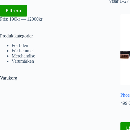
Visar 1–27 
Filtrera
Pris:
190kr
—
12000kr
Produktkategorier
För bilen
För hemmet
Merchandise
Varumärken
Varukorg
Phoe
499.
L