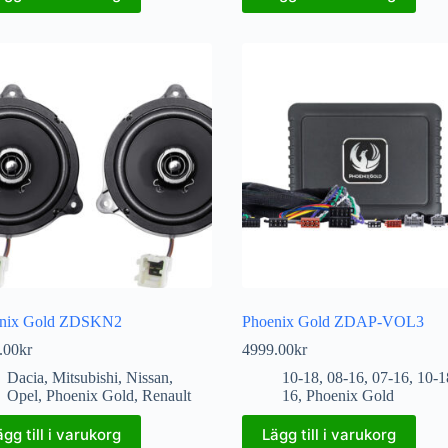
nix Gold ZDSKN2
Phoenix Gold ZDAP-VOL3
.00
kr
4999.00
kr
Dacia
,
Mitsubishi
,
Nissan
,
10-18
,
08-16
,
07-16
,
10-1
Opel
,
Phoenix Gold
,
Renault
16
,
Phoenix Gold
ägg till i varukorg
Lägg till i varukorg