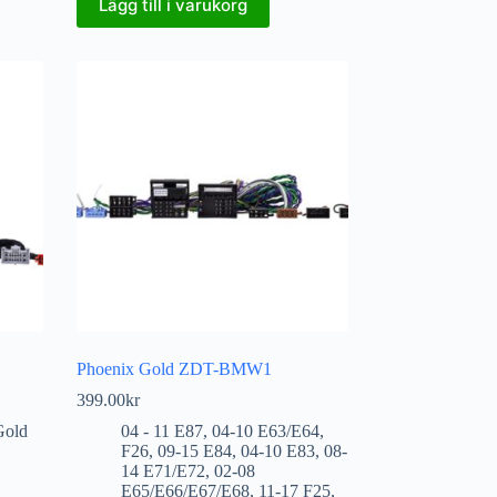
Lägg till i varukorg
Phoenix Gold ZDT-BMW1
399.00
kr
Gold
04 - 11 E87
,
04-10 E63/E64
,
F26
,
09-15 E84
,
04-10 E83
,
08-
14 E71/E72
,
02-08
E65/E66/E67/E68
,
11-17 F25
,