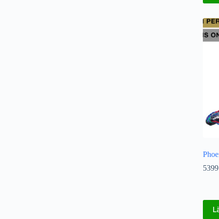
Pho
5399
L