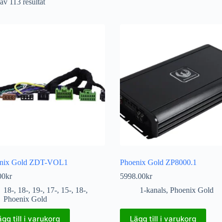
av 113 resultat
nix Gold ZDT-VOL1
Phoenix Gold ZP8000.1
00
kr
5998.00
kr
18-
,
18-
,
19-
,
17-
,
15-
,
18-
,
1-kanals
,
Phoenix Gold
Phoenix Gold
ägg till i varukorg
Lägg till i varukorg