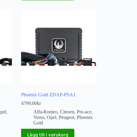
Phoenix Gold ZDAP-PSA1
4799.00
kr
pel
,
Alfa-Romeo
,
Citroen
,
Pro-ace
,
Verso
,
Opel
,
Peugeot
,
Phoenix
Gold
Lägg till i varukorg