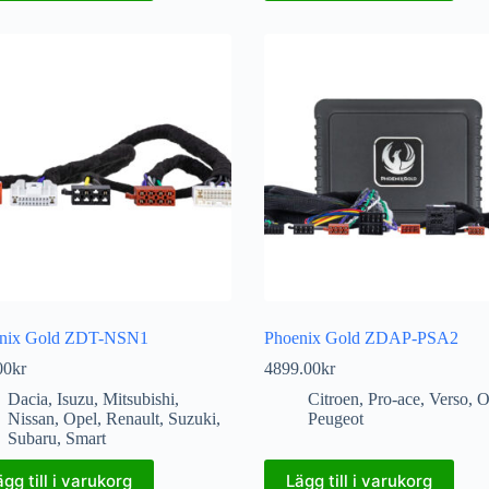
nix Gold ZDT-NSN1
Phoenix Gold ZDAP-PSA2
00
kr
4899.00
kr
Dacia
,
Isuzu
,
Mitsubishi
,
Citroen
,
Pro-ace
,
Verso
,
O
Nissan
,
Opel
,
Renault
,
Suzuki
,
Peugeot
Subaru
,
Smart
ägg till i varukorg
Lägg till i varukorg