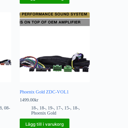
Phoenix Gold ZDC-VOL1
1499.00
kr
8
,
08-
18-
,
18-
,
19-
,
17-
,
15-
,
18-
,
Phoenix Gold
Lägg till i varukorg