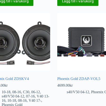
ägg till i varukorg
Lägg till i varukorg
nix Gold ZDSKV4
Phoenix Gold ZDAP-VOL5
.00
kr
4699.00
kr
10-18
,
08-16
,
C30
,
06-12
,
s40/V50 04-12
,
Phoenix 
s40/V50 04-12
,
07-16
,
V40 13-
16
,
10-18
,
08-16
,
V40 17-
,
Phoenix Gold